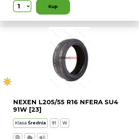
Kup
NEXEN L205/55 R16 NFERA SU4
91W [23]
Klasa
Średnia
91
W