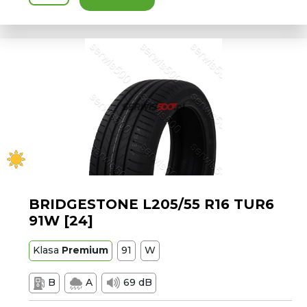
BRIDGESTONE L205/55 R16 TUR6
91W [24]
Klasa
Premium
91
W
B
A
69 dB