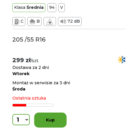
Klasa
Średnia
94
V
C
B
72 dB
205 /55 R16
299 zł
/szt.
Dostawa za 2 dni
Wtorek
Montaż w serwisie za 3 dni
Środa
Ostatnia sztuka
Kup