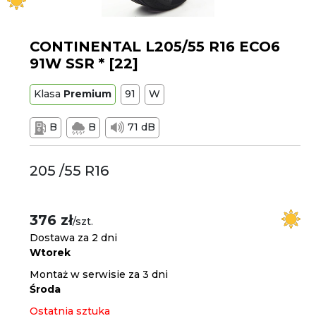
CONTINENTAL L205/55 R16 ECO6
91W SSR * [22]
Klasa
Premium
91
W
B
B
71 dB
205 /55 R16
376 zł
/szt.
Dostawa za 2 dni
Wtorek
Montaż w serwisie za 3 dni
Środa
Ostatnia sztuka