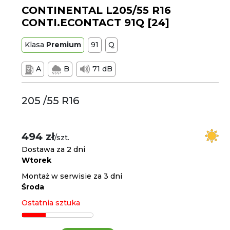
CONTINENTAL L205/55 R16
CONTI.ECONTACT 91Q [24]
Klasa
Premium
91
Q
A
B
71 dB
205 /55 R16
494 zł
/szt.
Dostawa za 2 dni
Wtorek
Montaż w serwisie za 3 dni
Środa
Ostatnia sztuka