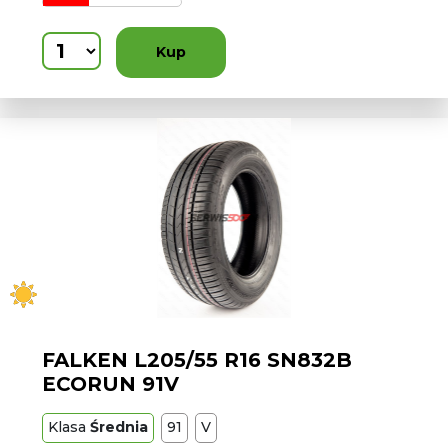
Kup
FALKEN L205/55 R16 SN832B
ECORUN 91V
Klasa
Średnia
91
V