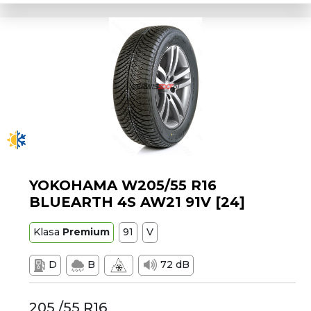
YOKOHAMA W205/55 R16
BLUEARTH 4S AW21 91V [24]
Klasa
Premium
91
V
D
B
72 dB
205 /55 R16