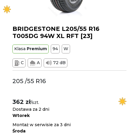
BRIDGESTONE L205/55 R16
T005DG 94W XL RFT [23]
Klasa
Premium
94
W
C
A
72 dB
205 /55 R16
362 zł
/szt.
Dostawa za 2 dni
Wtorek
Montaż w serwisie za 3 dni
Środa