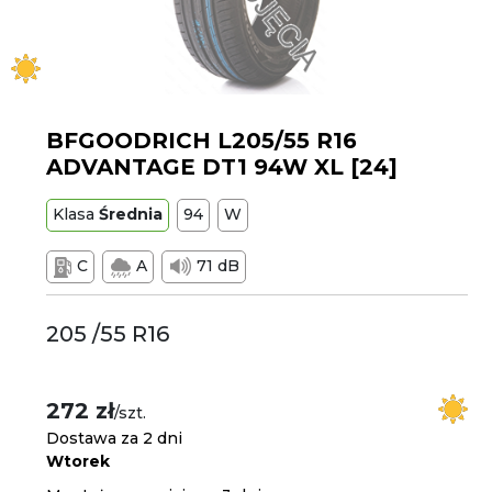
BFGOODRICH L205/55 R16
ADVANTAGE DT1 94W XL [24]
Klasa
Średnia
94
W
C
A
71 dB
205 /55 R16
272 zł
/szt.
Dostawa za 2 dni
Wtorek