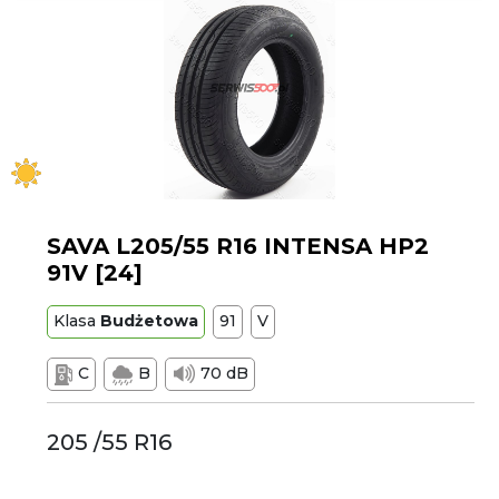
SAVA L205/55 R16 INTENSA HP2
91V [24]
Klasa
Budżetowa
91
V
C
B
70 dB
205 /55 R16