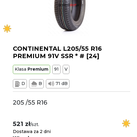
CONTINENTAL L205/55 R16
PREMIUM 91V SSR * # [24]
Klasa
Premium
91
V
D
B
71 dB
205 /55 R16
521 zł
/szt.
Dostawa za 2 dni