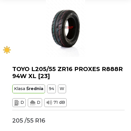
TOYO L205/55 ZR16 PROXES R888R
94W XL [23]
Klasa
Średnia
94
W
D
D
71 dB
205 /55 R16