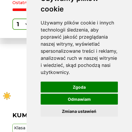
Ostatnia sztuka
cookie
Używamy plików cookie i innych
Kup
technologii śledzenia, aby
poprawić jakość przeglądania
naszej witryny, wyświetlać
spersonalizowane treści i reklamy,
analizować ruch w naszej witrynie
i wiedzieć, skąd pochodzą nasi
użytkownicy.
Zgoda
Odmawiam
Zmiana ustawień
KUMHO L205/55 R16 HS52 94V XL
Klasa
Średnia
94
V