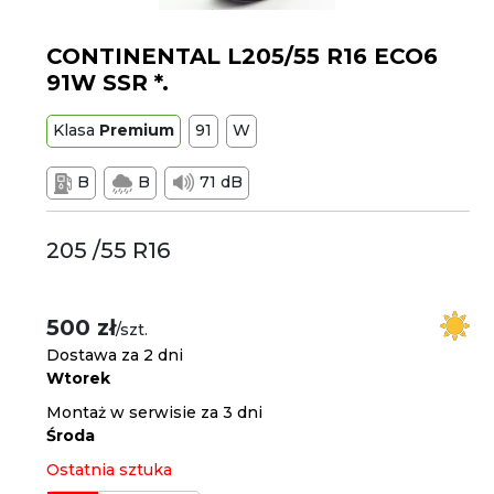
CONTINENTAL L205/55 R16 ECO6
91W SSR *.
Klasa
Premium
91
W
B
B
71 dB
205 /55 R16
500 zł
/szt.
Dostawa za 2 dni
Wtorek
Montaż w serwisie za 3 dni
Środa
Ostatnia sztuka