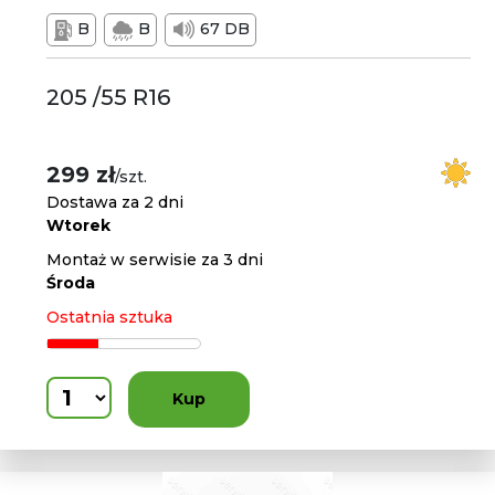
B
B
67 DB
205 /55 R16
299 zł
/szt.
Dostawa za 2 dni
Wtorek
Montaż w serwisie za 3 dni
Środa
Ostatnia sztuka
Kup