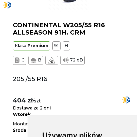
CONTINENTAL W205/55 R16
ALLSEASON 91H. CRM
Klasa
Premium
91
H
C
B
72 dB
205 /55 R16
404 zł
/szt.
Dostawa za 2 dni
Wtorek
Montaż w serwisie za 3 dni
Środa
Używamy plików