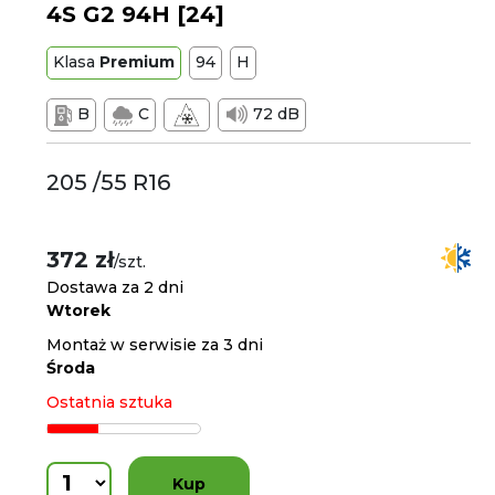
4S G2 94H [24]
Klasa
Premium
94
H
B
C
72 dB
205 /55 R16
372 zł
/szt.
Dostawa za 2 dni
Wtorek
Montaż w serwisie za 3 dni
Środa
Ostatnia sztuka
Kup