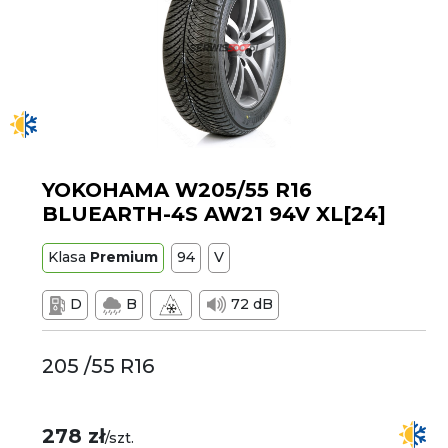
YOKOHAMA W205/55 R16
BLUEARTH-4S AW21 94V XL[24]
Klasa
Premium
94
V
D
B
72 dB
205 /55 R16
278 zł
/szt.