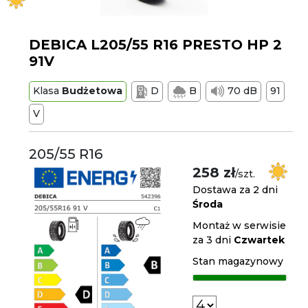
DEBICA L205/55 R16 PRESTO HP 2
91V
Klasa
Budżetowa
D
B
70 dB
91
V
205/55 R16
258 zł
/szt.
Dostawa za 2 dni
Środa
Montaż w serwisie
za 3 dni
Czwartek
Stan magazynowy