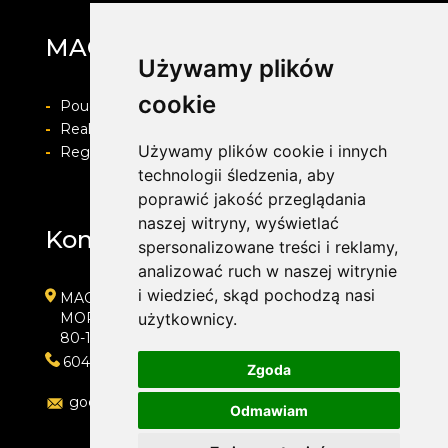
MAG Opony
Używamy plików
cookie
-
Pouczenie o prawie do odstapienia od umowy
-
Realizacja zamówienia i formy płatności
Używamy plików cookie i innych
-
Regulamin i Polityka prywatności
technologii śledzenia, aby
poprawić jakość przeglądania
naszej witryny, wyświetlać
Kontakt
spersonalizowane treści i reklamy,
analizować ruch w naszej witrynie
i wiedzieć, skąd pochodzą nasi
MAG Opony
MORENOWA 6
użytkownicy.
80-172 GDAŃSK
604889000
Zgoda
goc.artur@gmail.com
Odmawiam