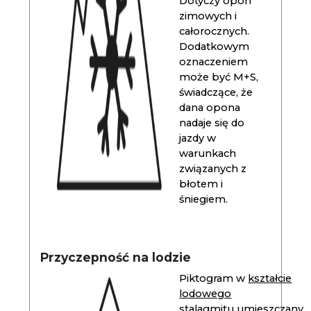
Dotyczy opon
zimowych i
całorocznych.
Dodatkowym
oznaczeniem
może być M+S,
świadczące, że
dana opona
nadaje się do
jazdy w
warunkach
związanych z
błotem i
śniegiem.
Przyczepność na lodzie
Piktogram w
kształcie
lodowego
stalagmitu
umieszczany