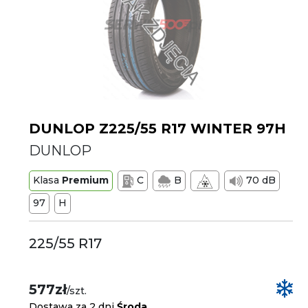
DUNLOP Z225/55 R17 WINTER 97H
DUNLOP
Klasa
Premium
C
B
70 dB
97
H
225/55 R17
577zł
/szt.
Dostawa za 2 dni
Środa