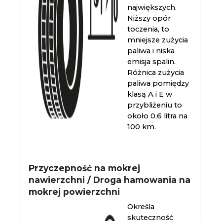
największych.
Niższy opór
toczenia, to
mniejsze zużycia
paliwa i niska
emisja spalin.
Różnica zużycia
paliwa pomiędzy
klasą A i E w
przybliżeniu to
około 0,6 litra na
100 km.
Przyczepność na mokrej
nawierzchni / Droga hamowania na
mokrej powierzchni
Określa
skuteczność