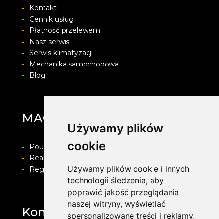
-
Kontakt
-
Cennik usług
-
Płatność przelewem
-
Nasz serwis
-
Serwis klimatyzacji
-
Mechanika samochodowa
-
Blog
MAG Opony
Używamy plików
cookie
-
Pouczenie o prawie do odstapienia od umowy
-
Realizacja zamówienia i formy płatności
Używamy plików cookie i innych
-
Regulamin i Polityka prywatności
technologii śledzenia, aby
poprawić jakość przeglądania
naszej witryny, wyświetlać
Kontakt
spersonalizowane treści i reklamy,