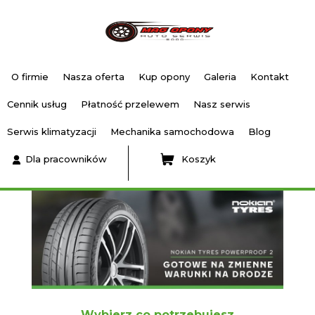
O firmie
Nasza oferta
Kup opony
Galeria
Kontakt
Cennik usług
Płatność przelewem
Nasz serwis
Serwis klimatyzacji
Mechanika samochodowa
Blog
Dla pracowników
Koszyk
Wybierz co potrzebujesz