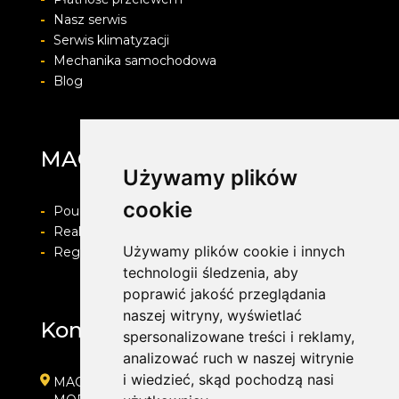
-
Nasz serwis
-
Serwis klimatyzacji
-
Mechanika samochodowa
-
Blog
MAG Opony
Używamy plików
cookie
-
Pouczenie o prawie do odstapienia od umowy
-
Realizacja zamówienia i formy płatności
Używamy plików cookie i innych
-
Regulamin i Polityka prywatności
technologii śledzenia, aby
poprawić jakość przeglądania
naszej witryny, wyświetlać
Kontakt
spersonalizowane treści i reklamy,
analizować ruch w naszej witrynie
i wiedzieć, skąd pochodzą nasi
MAG Opony