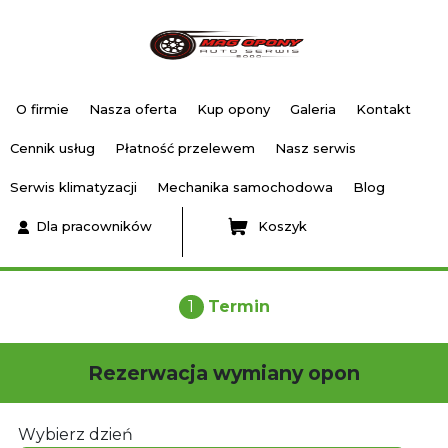
O firmie
Nasza oferta
Kup opony
Galeria
Kontakt
Cennik usług
Płatność przelewem
Nasz serwis
Serwis klimatyzacji
Mechanika samochodowa
Blog
Dla pracowników
Koszyk
1
Termin
Rezerwacja wymiany opon
Wybierz dzień