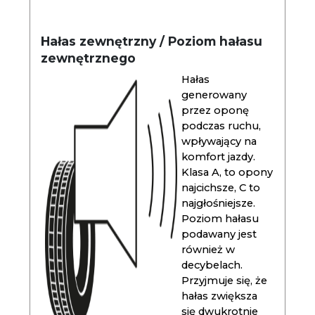
Hałas zewnętrzny / Poziom hałasu
zewnętrznego
Hałas
generowany
przez oponę
podczas ruchu,
wpływający na
komfort jazdy.
Klasa A, to opony
najcichsze, C to
najgłośniejsze.
Poziom hałasu
podawany jest
również w
decybelach.
Przyjmuje się, że
hałas zwiększa
się dwukrotnie