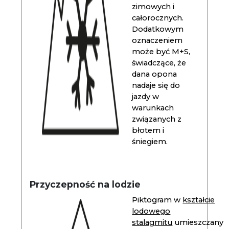
zimowych i
całorocznych.
Dodatkowym
oznaczeniem
może być M+S,
świadczące, że
dana opona
nadaje się do
jazdy w
warunkach
związanych z
błotem i
śniegiem.
Przyczepność na lodzie
Piktogram w
kształcie
lodowego
stalagmitu
umieszczany