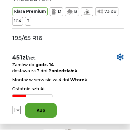
Klasa
Premium
D
B
73 dB
104
T
195/65 R16
451zł
/szt.
Zamów do
godz. 14
dostawa za 3 dni
Poniedziałek
Montaż w serwisie za 4 dni
Wtorek
Ostatnie sztuki
Kup