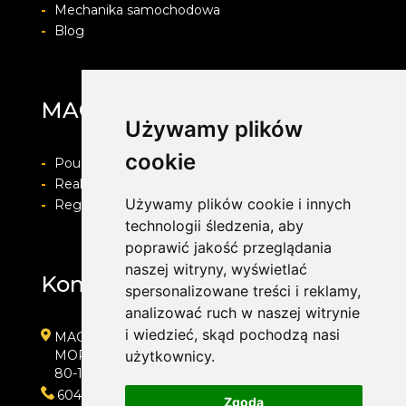
-
Mechanika samochodowa
-
Blog
MAG Opony
Używamy plików
cookie
-
Pouczenie o prawie do odstapienia od umowy
-
Realizacja zamówienia i formy płatności
Używamy plików cookie i innych
-
Regulamin i Polityka prywatności
technologii śledzenia, aby
poprawić jakość przeglądania
naszej witryny, wyświetlać
Kontakt
spersonalizowane treści i reklamy,
analizować ruch w naszej witrynie
i wiedzieć, skąd pochodzą nasi
MAG Opony
MORENOWA 6
użytkownicy.
80-172 GDAŃSK
604889000
Zgoda