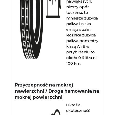
największych.
Niższy opór
toczenia, to
mniejsze zużycia
paliwa i niska
emisja spalin.
Różnica zużycia
paliwa pomiędzy
klasą A i E w
przybliżeniu to
około 0,6 litra na
100 km.
Przyczepność na mokrej
nawierzchni / Droga hamowania na
mokrej powierzchni
Określa
skuteczność