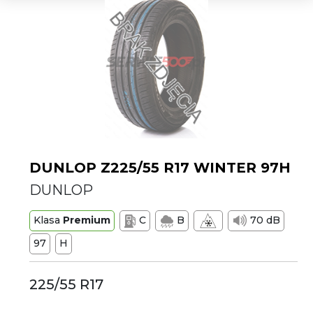
DUNLOP Z225/55 R17 WINTER 97H
DUNLOP
Klasa
Premium
C
B
70 dB
97
H
225/55 R17