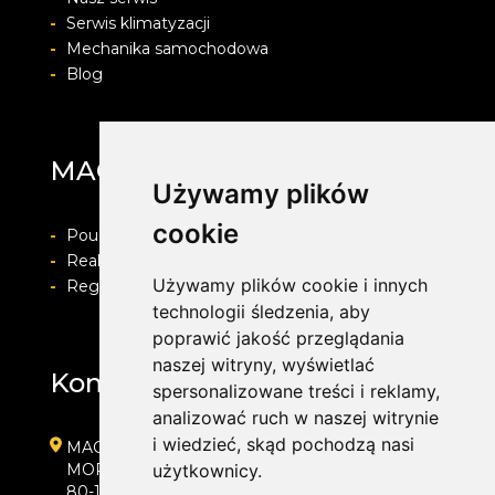
-
Serwis klimatyzacji
-
Mechanika samochodowa
-
Blog
MAG Opony
Używamy plików
cookie
-
Pouczenie o prawie do odstapienia od umowy
-
Realizacja zamówienia i formy płatności
Używamy plików cookie i innych
-
Regulamin i Polityka prywatności
technologii śledzenia, aby
poprawić jakość przeglądania
naszej witryny, wyświetlać
Kontakt
spersonalizowane treści i reklamy,
analizować ruch w naszej witrynie
i wiedzieć, skąd pochodzą nasi
MAG Opony
MORENOWA 6
użytkownicy.
80-172 GDAŃSK