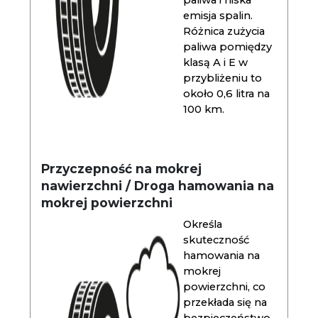
paliwa i niska
emisja spalin.
Różnica zużycia
paliwa pomiędzy
klasą A i E w
przybliżeniu to
około 0,6 litra na
100 km.
Przyczepność na mokrej
nawierzchni / Droga hamowania na
mokrej powierzchni
Określa
skuteczność
hamowania na
mokrej
powierzchni, co
przekłada się na