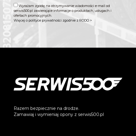
Wyrażam zgodę na otrzymywanie wiadomości e-mail od
serwis500.pl zawierające informacje o produktach, usługach i
ofertach promocyjnych.
Więcej o polityce prywatności zgodnie z RODO >
Razem bezpiecznie na drodze.
Zamawiaj i wymieniaj opony z serwis500.pl