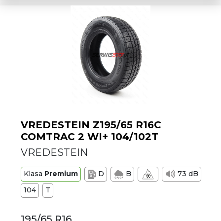
VREDESTEIN Z195/65 R16C
COMTRAC 2 WI+ 104/102T
VREDESTEIN
Klasa
Premium
D
B
73 dB
104
T
195/65 R16