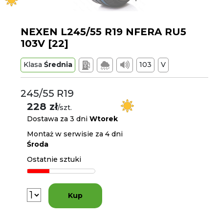
NEXEN L245/55 R19 NFERA RU5
103V [22]
Klasa
Średnia
103
V
245/55 R19
228 zł
/szt.
Dostawa za 3 dni
Wtorek
Montaż w serwisie za 4 dni
Środa
Ostatnie sztuki
Kup