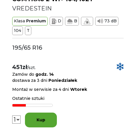
VREDESTEIN
Klasa
Premium
D
B
73 dB
104
T
195/65 R16
451zł
/szt.
Zamów do
godz. 14
dostawa za 3 dni
Poniedziałek
Montaż w serwisie za 4 dni
Wtorek
Ostatnie sztuki
Kup