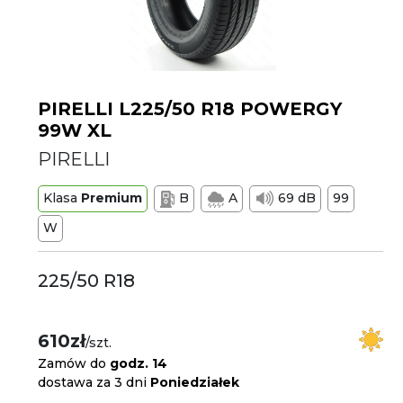
PIRELLI L225/50 R18 POWERGY
99W XL
PIRELLI
Klasa
Premium
B
A
69 dB
99
W
225/50 R18
610zł
/szt.
Zamów do
godz. 14
dostawa za 3 dni
Poniedziałek