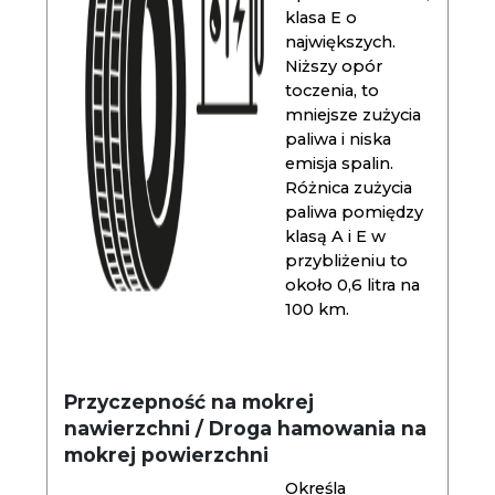
klasa E o
największych.
Niższy opór
toczenia, to
mniejsze zużycia
paliwa i niska
emisja spalin.
Różnica zużycia
paliwa pomiędzy
klasą A i E w
przybliżeniu to
około 0,6 litra na
100 km.
Przyczepność na mokrej
nawierzchni / Droga hamowania na
mokrej powierzchni
Określa