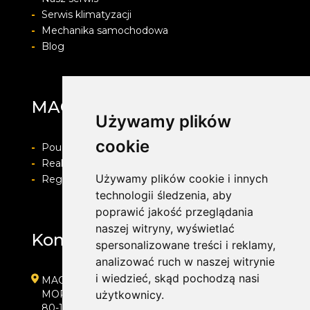
-
Serwis klimatyzacji
-
Mechanika samochodowa
-
Blog
MAG Opony
Używamy plików
cookie
-
Pouczenie o prawie do odstapienia od umowy
-
Realizacja zamówienia i formy płatności
Używamy plików cookie i innych
-
Regulamin i Polityka prywatności
technologii śledzenia, aby
poprawić jakość przeglądania
naszej witryny, wyświetlać
Kontakt
spersonalizowane treści i reklamy,
analizować ruch w naszej witrynie
i wiedzieć, skąd pochodzą nasi
MAG Opony
MORENOWA 6
użytkownicy.
80-172 GDAŃSK