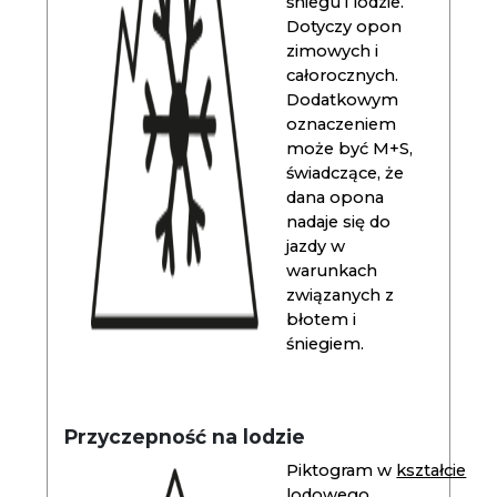
śniegu i lodzie.
Dotyczy opon
zimowych i
całorocznych.
Dodatkowym
oznaczeniem
może być M+S,
świadczące, że
dana opona
nadaje się do
jazdy w
warunkach
związanych z
błotem i
śniegiem.
Przyczepność na lodzie
Piktogram w
kształcie
lodowego