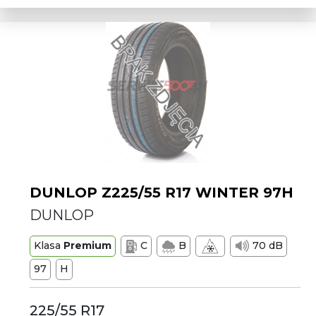
DUNLOP Z225/55 R17 WINTER 97H
DUNLOP
Klasa
Premium
C
B
70 dB
97
H
225/55 R17