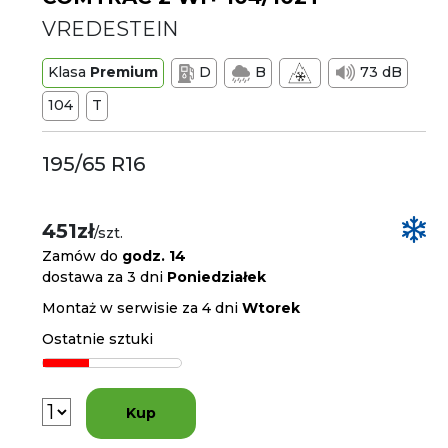
VREDESTEIN
Klasa
Premium
D
B
73 dB
104
T
195/65 R16
451zł
/szt.
Zamów do
godz. 14
dostawa za 3 dni
Poniedziałek
Montaż w serwisie za 4 dni
Wtorek
Ostatnie sztuki
Kup