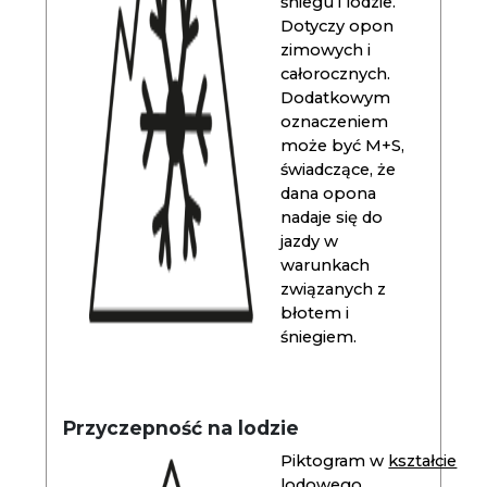
śniegu i lodzie.
Dotyczy opon
zimowych i
całorocznych.
Dodatkowym
oznaczeniem
może być M+S,
świadczące, że
dana opona
nadaje się do
jazdy w
warunkach
związanych z
błotem i
śniegiem.
Przyczepność na lodzie
Piktogram w
kształcie
lodowego