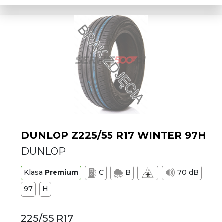
DUNLOP Z225/55 R17 WINTER 97H
DUNLOP
Klasa
Premium
C
B
70 dB
97
H
225/55 R17