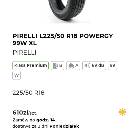
PIRELLI L225/50 R18 POWERGY
99W XL
PIRELLI
Klasa
Premium
B
A
69 dB
99
W
225/50 R18
610zł
/szt.
Zamów do
godz. 14
dostawa za 3 dni
Poniedziałek