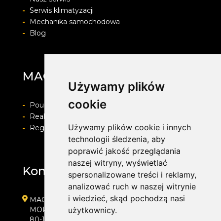
-
Serwis klimatyzacji
-
Mechanika samochodowa
-
Blog
MAG Opony
Używamy plików
cookie
-
Pouczenie o prawie do odstapienia od umowy
-
Realizacja zamówienia i formy płatności
Używamy plików cookie i innych
-
Regulamin i Polityka prywatności
technologii śledzenia, aby
poprawić jakość przeglądania
naszej witryny, wyświetlać
Kontakt
spersonalizowane treści i reklamy,
analizować ruch w naszej witrynie
i wiedzieć, skąd pochodzą nasi
MAG Opony
MORENOWA 6
użytkownicy.
80-172 GDAŃSK