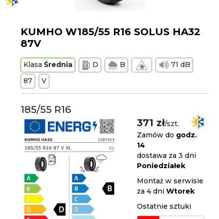
KUMHO W185/55 R16 SOLUS HA32
87V
Klasa
Średnia
D
B
71 dB
87
V
185/55 R16
371 zł
/szt.
Zamów do
godz.
14
dostawa za 3 dni
Poniedziałek
Montaż w serwisie
za 4 dni
Wtorek
Ostatnie sztuki