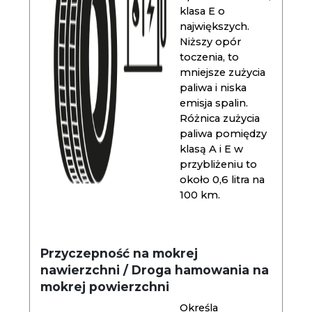
klasa E o
największych.
Niższy opór
toczenia, to
mniejsze zużycia
paliwa i niska
emisja spalin.
Różnica zużycia
paliwa pomiędzy
klasą A i E w
przybliżeniu to
około 0,6 litra na
100 km.
Przyczepność na mokrej
nawierzchni / Droga hamowania na
mokrej powierzchni
Określa