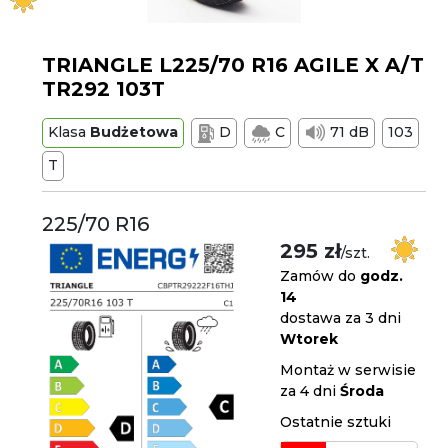
TRIANGLE L225/70 R16 AGILE X A/T
TR292 103T
Klasa
Budżetowa
D
C
71 dB
103
T
225/70 R16
295 zł
/szt.
Zamów do
godz.
14
dostawa za 3 dni
Wtorek
Montaż w serwisie
za 4 dni
Środa
Ostatnie sztuki