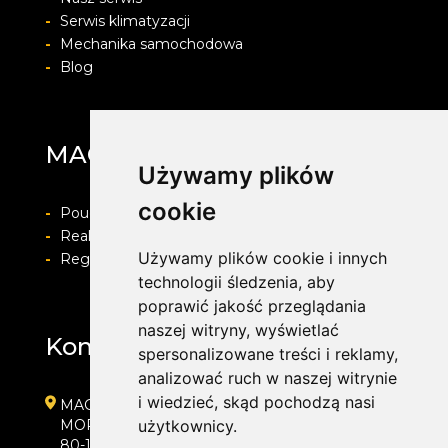
-
Serwis klimatyzacji
-
Mechanika samochodowa
-
Blog
MAG Opony
Używamy plików
cookie
-
Pouczenie o prawie do odstapienia od umowy
-
Realizacja zamówienia i formy płatności
Używamy plików cookie i innych
-
Regulamin i Polityka prywatności
technologii śledzenia, aby
poprawić jakość przeglądania
naszej witryny, wyświetlać
Kontakt
spersonalizowane treści i reklamy,
analizować ruch w naszej witrynie
i wiedzieć, skąd pochodzą nasi
MAG Opony
MORENOWA 6
użytkownicy.
80-172 GDAŃSK