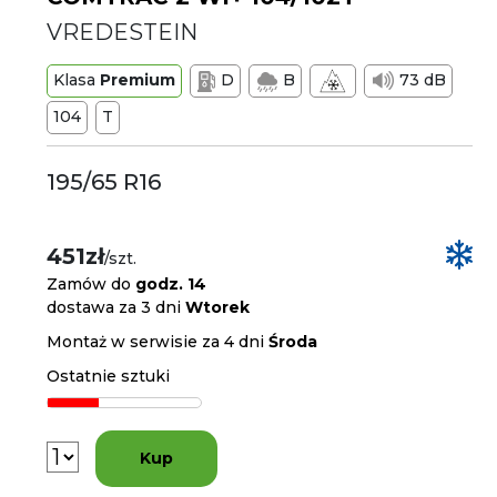
VREDESTEIN
Klasa
Premium
D
B
73 dB
104
T
195/65 R16
451zł
/szt.
Zamów do
godz. 14
dostawa za 3 dni
Wtorek
Montaż w serwisie za 4 dni
Środa
Ostatnie sztuki
Kup