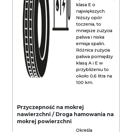
klasa E o
największych.
Niższy opór
toczenia, to
mniejsze zużycia
paliwa i niska
emisja spalin.
Różnica zużycia
paliwa pomiędzy
klasą A i E w
przybliżeniu to
około 0,6 litra na
100 km.
Przyczepność na mokrej
nawierzchni / Droga hamowania na
mokrej powierzchni
Określa