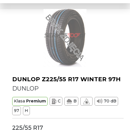
DUNLOP Z225/55 R17 WINTER 97H
DUNLOP
Klasa
Premium
C
B
70 dB
97
H
225/55 R17