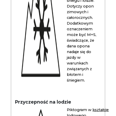
śniegu i lodzie.
Dotyczy opon
zimowych i
całorocznych.
Dodatkowym
oznaczeniem
może być M+S,
świadczące, że
dana opona
nadaje się do
jazdy w
warunkach
związanych z
błotem i
śniegiem.
Przyczepność na lodzie
Piktogram w
kształcie
lodowego