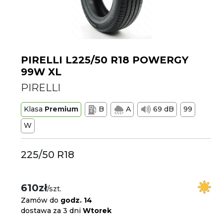
PIRELLI L225/50 R18 POWERGY
99W XL
PIRELLI
Klasa
Premium
B
A
69 dB
99
W
225/50 R18
610zł
/szt.
Zamów do
godz. 14
dostawa za 3 dni
Wtorek