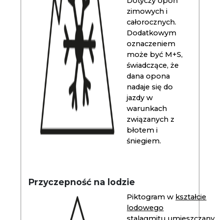
Dotyczy opon
zimowych i
całorocznych.
Dodatkowym
oznaczeniem
może być M+S,
świadczące, że
dana opona
nadaje się do
jazdy w
warunkach
związanych z
błotem i
śniegiem.
Przyczepność na lodzie
Piktogram w
kształcie
lodowego
stalagmitu
umieszczany