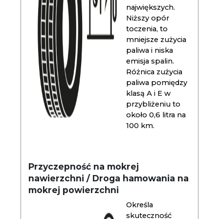
największych.
Niższy opór
toczenia, to
mniejsze zużycia
paliwa i niska
emisja spalin.
Różnica zużycia
paliwa pomiędzy
klasą A i E w
przybliżeniu to
około 0,6 litra na
100 km.
Przyczepność na mokrej
nawierzchni / Droga hamowania na
mokrej powierzchni
Określa
skuteczność