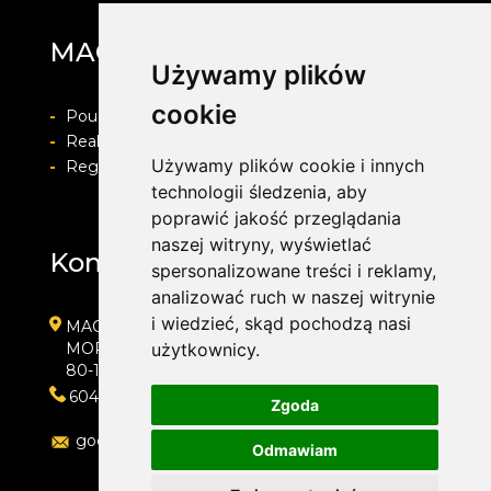
MAG Opony
Używamy plików
cookie
-
Pouczenie o prawie do odstapienia od umowy
-
Realizacja zamówienia i formy płatności
Używamy plików cookie i innych
-
Regulamin i Polityka prywatności
technologii śledzenia, aby
poprawić jakość przeglądania
naszej witryny, wyświetlać
Kontakt
spersonalizowane treści i reklamy,
analizować ruch w naszej witrynie
i wiedzieć, skąd pochodzą nasi
MAG Opony
MORENOWA 6
użytkownicy.
80-172 GDAŃSK
604889000
Zgoda
goc.artur@gmail.com
Odmawiam