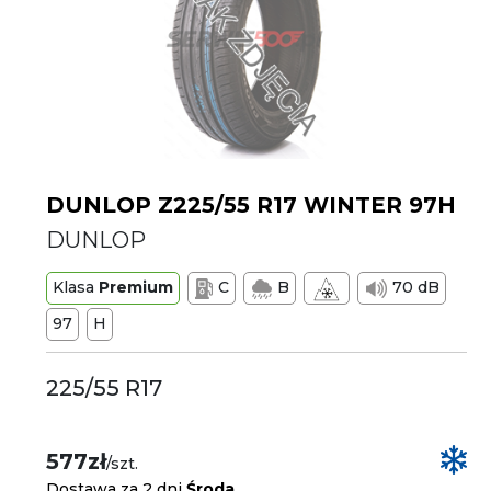
DUNLOP Z225/55 R17 WINTER 97H
DUNLOP
Klasa
Premium
C
B
70 dB
97
H
225/55 R17
577zł
/szt.
Dostawa za 2 dni
Środa