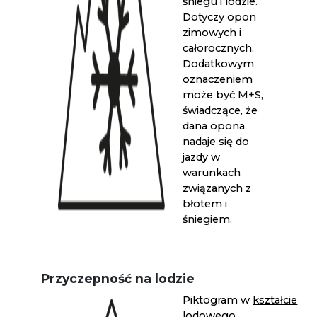
śniegu i lodzie.
Dotyczy opon
zimowych i
całorocznych.
Dodatkowym
oznaczeniem
może być M+S,
świadczące, że
dana opona
nadaje się do
jazdy w
warunkach
związanych z
błotem i
śniegiem.
Przyczepność na lodzie
Piktogram w
kształcie
lodowego