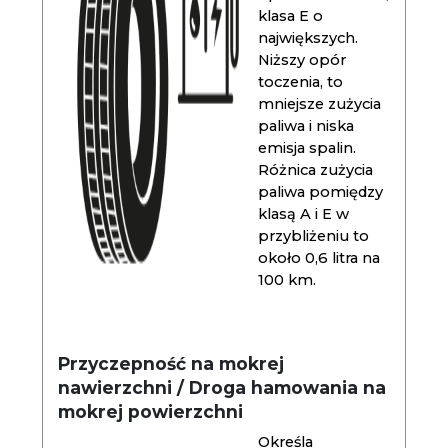
klasa E o
największych.
Niższy opór
toczenia, to
mniejsze zużycia
paliwa i niska
emisja spalin.
Różnica zużycia
paliwa pomiędzy
klasą A i E w
przybliżeniu to
około 0,6 litra na
100 km.
Przyczepność na mokrej
nawierzchni / Droga hamowania na
mokrej powierzchni
Określa