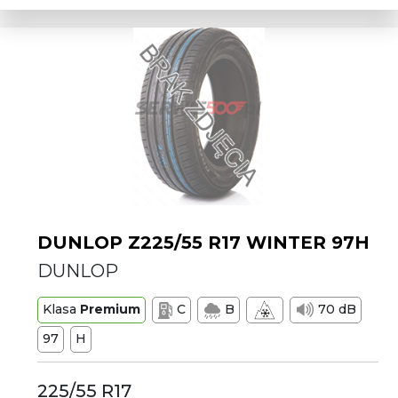
DUNLOP Z225/55 R17 WINTER 97H
DUNLOP
Klasa
Premium
C
B
70 dB
97
H
225/55 R17