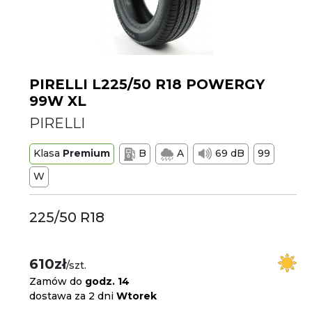
PIRELLI L225/50 R18 POWERGY
99W XL
PIRELLI
Klasa
Premium
B
A
69 dB
99
W
225/50 R18
610zł
/szt.
Zamów do
godz. 14
dostawa za 2 dni
Wtorek