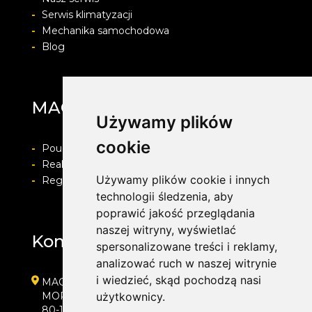
-
Serwis klimatyzacji
-
Mechanika samochodowa
-
Blog
MAG Opony
Używamy plików
cookie
-
Pouczenie o prawie do odstapienia od umowy
-
Realizacja zamówienia i formy płatności
Używamy plików cookie i innych
-
Regulamin i Polityka prywatności
technologii śledzenia, aby
poprawić jakość przeglądania
naszej witryny, wyświetlać
Kontakt
spersonalizowane treści i reklamy,
analizować ruch w naszej witrynie
i wiedzieć, skąd pochodzą nasi
MAG Opony
MORENOWA 6
użytkownicy.
80-172 GDAŃSK