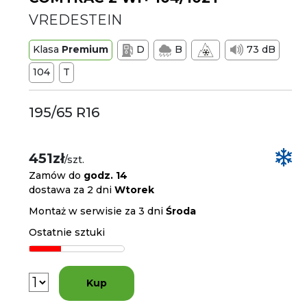
VREDESTEIN
Klasa
Premium
D
B
73 dB
104
T
195/65 R16
451zł
/szt.
Zamów do
godz. 14
dostawa za 2 dni
Wtorek
Montaż w serwisie za 3 dni
Środa
Ostatnie sztuki
Kup