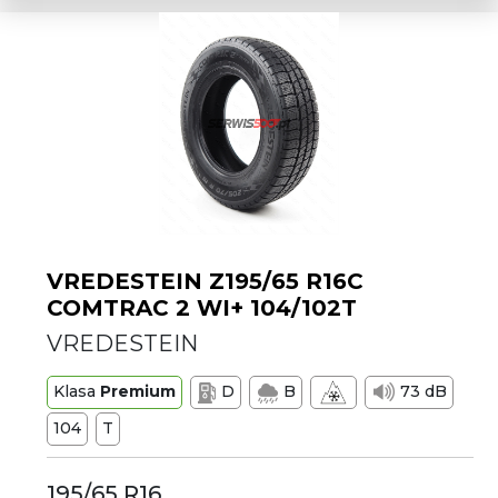
VREDESTEIN Z195/65 R16C
COMTRAC 2 WI+ 104/102T
VREDESTEIN
Klasa
Premium
D
B
73 dB
104
T
195/65 R16