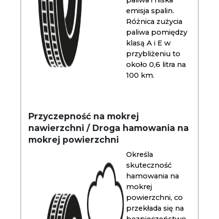
paliwa i niska
emisja spalin.
Różnica zużycia
paliwa pomiędzy
klasą A i E w
przybliżeniu to
około 0,6 litra na
100 km.
Przyczepność na mokrej
nawierzchni / Droga hamowania na
mokrej powierzchni
Określa
skuteczność
hamowania na
mokrej
powierzchni, co
przekłada się na