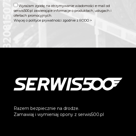
Wyrażam zgodę na otrzymywanie wiadomości e-mail od
serwis500.pl zawierające informacje o produktach, usługach i
ofertach promocyjnych.
Więcej o polityce prywatności zgodnie z RODO >
Razem bezpiecznie na drodze.
Zamawiaj i wymieniaj opony z serwis500.pl