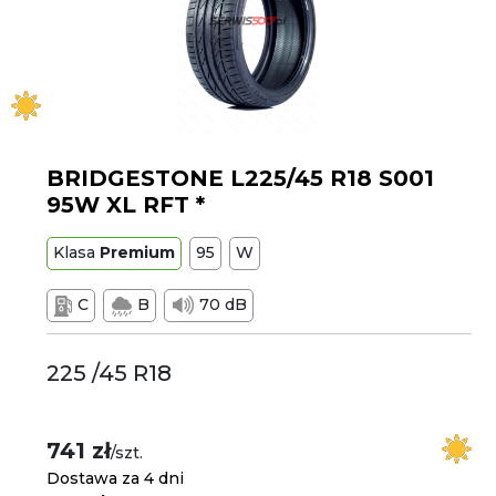
BRIDGESTONE L225/45 R18 S001
95W XL RFT *
Klasa
Premium
95
W
C
B
70 dB
225 /45 R18
741 zł
/szt.
Dostawa za 4 dni