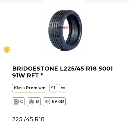
BRIDGESTONE L225/45 R18 S001
91W RFT *
Klasa
Premium
91
W
C
B
69 dB
225 /45 R18