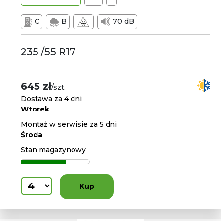
C
B
70 dB
235 /55 R17
645 zł
/szt.
Dostawa za 4 dni
Wtorek
Montaż w serwisie za 5 dni
Środa
Stan magazynowy
Kup