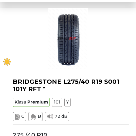
BRIDGESTONE L275/40 R19 S001
101Y RFT *
Klasa
Premium
101
Y
C
B
72 dB
275 /40 R19