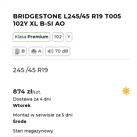
BRIDGESTONE L245/45 R19 T005
102Y XL B-SI AO
Klasa
Premium
102
Y
B
A
70 dB
245 /45 R19
874 zł
/szt.
Dostawa za 4 dni
Wtorek
Montaż w serwisie za 5 dni
Środa
Stan magazynowy