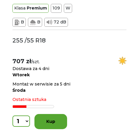
Klasa
Premium
109
W
B
B
72 dB
255 /55 R18
707 zł
/szt.
Dostawa za 4 dni
Wtorek
Montaż w serwisie za 5 dni
Środa
Ostatnia sztuka
Kup