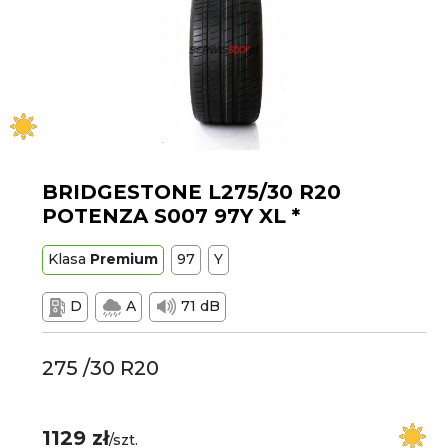
BRIDGESTONE L275/30 R20
POTENZA S007 97Y XL *
Klasa
Premium
97
Y
D
A
71 dB
275 /30 R20
1129 zł
/szt.