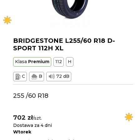
BRIDGESTONE L255/60 R18 D-
SPORT 112H XL
Klasa
Premium
112
H
C
B
72 dB
255 /60 R18
702 zł
/szt.
Dostawa za 4 dni
Wtorek