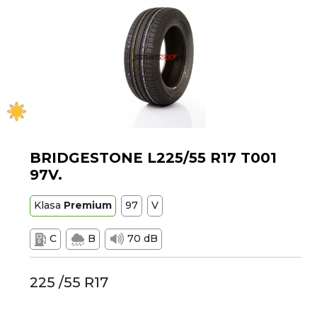
BRIDGESTONE L225/55 R17 T001
97V.
Klasa
Premium
97
V
C
B
70 dB
225 /55 R17