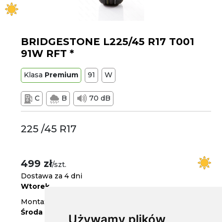
BRIDGESTONE L225/45 R17 T001
91W RFT *
Klasa
Premium
91
W
C
B
70 dB
225 /45 R17
499 zł
/szt.
Dostawa za 4 dni
Wtorek
Montaż w serwisie za 5 dni
Środa
Używamy plików