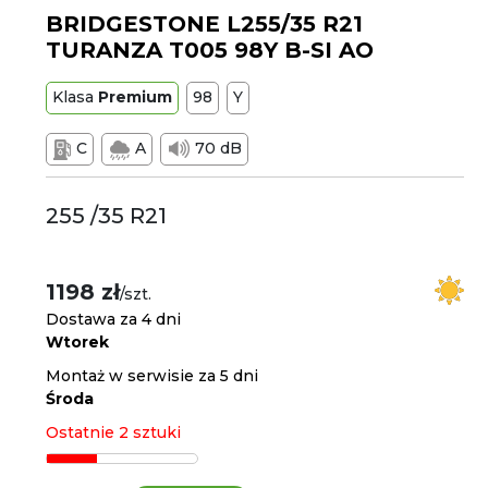
BRIDGESTONE L255/35 R21
TURANZA T005 98Y B-SI AO
Klasa
Premium
98
Y
C
A
70 dB
255 /35 R21
1198 zł
/szt.
Dostawa za 4 dni
Wtorek
Montaż w serwisie za 5 dni
Środa
Ostatnie 2 sztuki