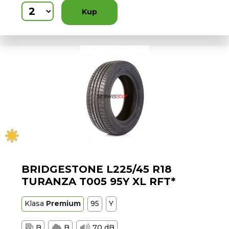
Kup
BRIDGESTONE L225/45 R18
TURANZA T005 95Y XL RFT*
Klasa
Premium
95
Y
B
B
70 dB