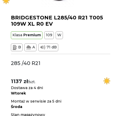
BRIDGESTONE L285/40 R21 T005
109W XL R0 EV
Klasa
Premium
109
W
B
A
71 dB
285 /40 R21
1137 zł
/szt.
Dostawa za 4 dni
Wtorek
Montaż w serwisie za 5 dni
Środa
Stan magazynowy