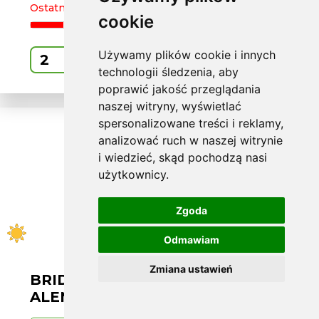
Ostatnie 2 sztuki
cookie
Używamy plików cookie i innych
Kup
technologii śledzenia, aby
poprawić jakość przeglądania
naszej witryny, wyświetlać
spersonalizowane treści i reklamy,
analizować ruch w naszej witrynie
i wiedzieć, skąd pochodzą nasi
użytkownicy.
Zgoda
Odmawiam
Zmiana ustawień
BRIDGESTONE L285/40 R21
ALENZA1 109Y XL