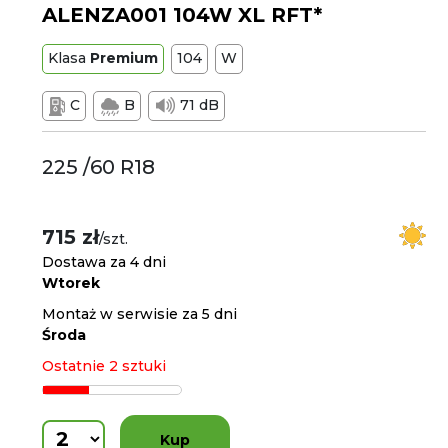
ALENZA001 104W XL RFT*
Klasa
Premium
104
W
C
B
71 dB
225 /60 R18
715 zł
/szt.
Dostawa za 4 dni
Wtorek
Montaż w serwisie za 5 dni
Środa
Ostatnie 2 sztuki
Kup