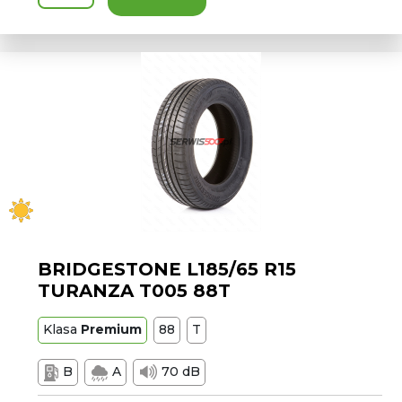
BRIDGESTONE L185/65 R15
TURANZA T005 88T
Klasa
Premium
88
T
B
A
70 dB