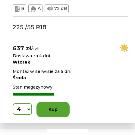
B
A
72 dB
225 /55 R18
637 zł
/szt.
Dostawa za 4 dni
Wtorek
Montaż w serwisie za 5 dni
Środa
Stan magazynowy
Kup