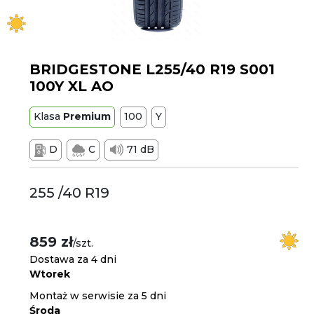
BRIDGESTONE L255/40 R19 S001
100Y XL AO
Klasa
Premium
100
Y
D
C
71 dB
255 /40 R19
859 zł
/szt.
Dostawa za 4 dni
Wtorek
Montaż w serwisie za 5 dni
Środa