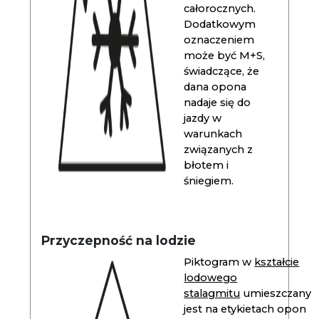
całorocznych.
Dodatkowym
oznaczeniem
może być M+S,
świadczące, że
dana opona
nadaje się do
jazdy w
warunkach
związanych z
błotem i
śniegiem.
Przyczepność na lodzie
Piktogram w
kształcie
lodowego
stalagmitu
umieszczany
jest na etykietach opon