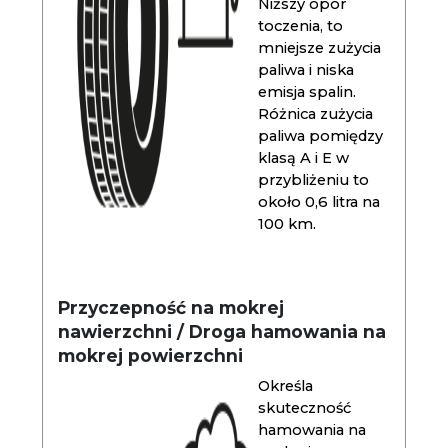
Niższy opór
toczenia, to
mniejsze zużycia
paliwa i niska
emisja spalin.
Różnica zużycia
paliwa pomiędzy
klasą A i E w
przybliżeniu to
około 0,6 litra na
100 km.
Przyczepność na mokrej
nawierzchni / Droga hamowania na
mokrej powierzchni
Określa
skuteczność
hamowania na