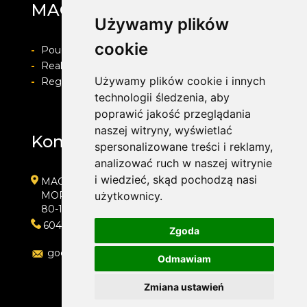
MAG Opony
Używamy plików
cookie
-
Pouczenie o prawie do odstapienia od umowy
-
Realizacja zamówienia i formy płatności
Używamy plików cookie i innych
-
Regulamin i Polityka prywatności
technologii śledzenia, aby
poprawić jakość przeglądania
naszej witryny, wyświetlać
Kontakt
spersonalizowane treści i reklamy,
analizować ruch w naszej witrynie
i wiedzieć, skąd pochodzą nasi
MAG Opony
MORENOWA 6
użytkownicy.
80-172 GDAŃSK
604889000
Zgoda
goc.artur@gmail.com
Odmawiam
Zmiana ustawień