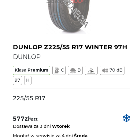
DUNLOP Z225/55 R17 WINTER 97H
DUNLOP
Klasa
Premium
C
B
70 dB
97
H
225/55 R17
577zł
/szt.
Dostawa za 3 dni
Wtorek
Montaż w serwisie za 4 dni
Środa