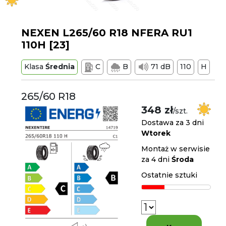
NEXEN L265/60 R18 NFERA RU1
110H [23]
Klasa
Średnia
C
B
71 dB
110
H
265/60 R18
348 zł
/szt.
Dostawa za 3 dni
Wtorek
Montaż w serwisie
za 4 dni
Środa
Ostatnie sztuki