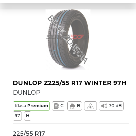
DUNLOP Z225/55 R17 WINTER 97H
DUNLOP
Klasa
Premium
C
B
70 dB
97
H
225/55 R17