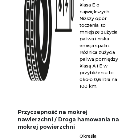
klasa E o
największych.
Niższy opór
toczenia, to
mniejsze zużycia
paliwa i niska
emisja spalin.
Różnica zużycia
paliwa pomiędzy
klasą A i E w
przybliżeniu to
około 0,6 litra na
100 km.
Przyczepność na mokrej
nawierzchni / Droga hamowania na
mokrej powierzchni
Określa