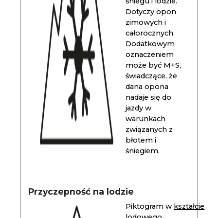
śniegu i lodzie.
Dotyczy opon
zimowych i
całorocznych.
Dodatkowym
oznaczeniem
może być M+S,
świadczące, że
dana opona
nadaje się do
jazdy w
warunkach
związanych z
błotem i
śniegiem.
Przyczepność na lodzie
Piktogram w
kształcie
lodowego