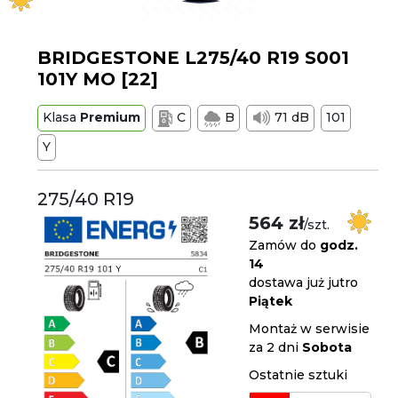
BRIDGESTONE L275/40 R19 S001
101Y MO [22]
Klasa
Premium
C
B
71 dB
101
Y
275/40 R19
564 zł
/szt.
Zamów do
godz.
14
dostawa już jutro
Piątek
Montaż w serwisie
za 2 dni
Sobota
Ostatnie sztuki