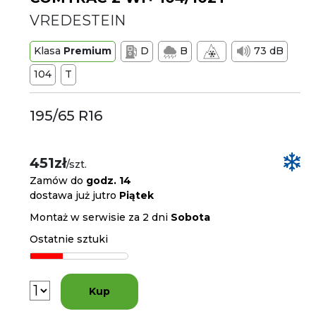
VREDESTEIN
Klasa
Premium
D
B
73 dB
104
T
195/65 R16
451zł
/szt.
Zamów do
godz. 14
dostawa już jutro
Piątek
Montaż w serwisie za 2 dni
Sobota
Ostatnie sztuki
Kup