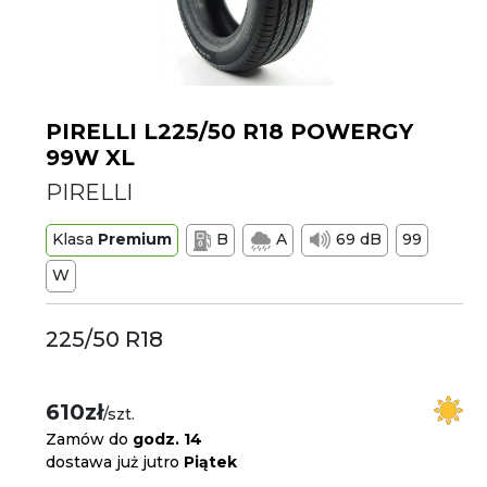
PIRELLI L225/50 R18 POWERGY
99W XL
PIRELLI
Klasa
Premium
B
A
69 dB
99
W
225/50 R18
610zł
/szt.
Zamów do
godz. 14
dostawa już jutro
Piątek