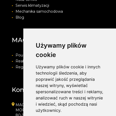
-
Serwis klimatyzacji
-
Mechanika samochodowa
-
Blog
MAG Opony
Używamy plików
cookie
-
Pouczenie o prawie do odstapienia od umowy
-
Realizacja zamówienia i formy płatności
Używamy plików cookie i innych
-
Regulamin i Polityka prywatności
technologii śledzenia, aby
poprawić jakość przeglądania
naszej witryny, wyświetlać
Kontakt
spersonalizowane treści i reklamy,
analizować ruch w naszej witrynie
i wiedzieć, skąd pochodzą nasi
MAG Opony
MORENOWA 6
użytkownicy.
80-172 GDAŃSK