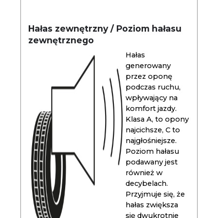
Hałas zewnętrzny / Poziom hałasu
zewnętrznego
Hałas
generowany
przez oponę
podczas ruchu,
wpływający na
komfort jazdy.
Klasa A, to opony
najcichsze, C to
najgłośniejsze.
Poziom hałasu
podawany jest
również w
decybelach.
Przyjmuje się, że
hałas zwiększa
się dwukrotnie