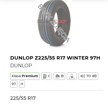
DUNLOP Z225/55 R17 WINTER 97H
DUNLOP
Klasa
Premium
C
B
70 dB
97
H
225/55 R17