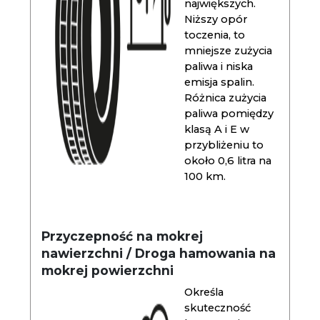
największych.
Niższy opór
toczenia, to
mniejsze zużycia
paliwa i niska
emisja spalin.
Różnica zużycia
paliwa pomiędzy
klasą A i E w
przybliżeniu to
około 0,6 litra na
100 km.
Przyczepność na mokrej
nawierzchni / Droga hamowania na
mokrej powierzchni
Określa
skuteczność