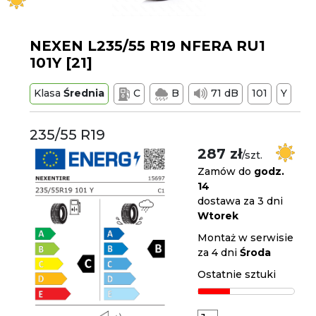
NEXEN L235/55 R19 NFERA RU1
101Y [21]
Klasa
Średnia
C
B
71 dB
101
Y
235/55 R19
287 zł
/szt.
Zamów do
godz.
14
dostawa za 3 dni
Wtorek
Montaż w serwisie
za 4 dni
Środa
Ostatnie sztuki