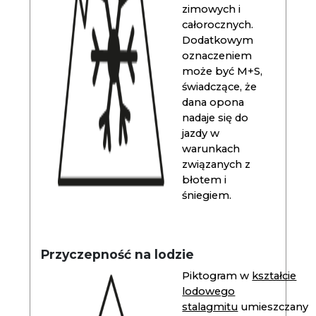
zimowych i
całorocznych.
Dodatkowym
oznaczeniem
może być M+S,
świadczące, że
dana opona
nadaje się do
jazdy w
warunkach
związanych z
błotem i
śniegiem.
Przyczepność na lodzie
Piktogram w
kształcie
lodowego
stalagmitu
umieszczany