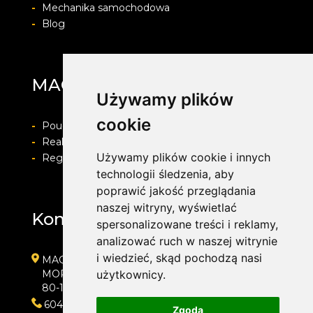
-
Mechanika samochodowa
-
Blog
MAG Opony
Używamy plików
cookie
-
Pouczenie o prawie do odstapienia od umowy
-
Realizacja zamówienia i formy płatności
Używamy plików cookie i innych
-
Regulamin i Polityka prywatności
technologii śledzenia, aby
poprawić jakość przeglądania
naszej witryny, wyświetlać
Kontakt
spersonalizowane treści i reklamy,
analizować ruch w naszej witrynie
i wiedzieć, skąd pochodzą nasi
MAG Opony
MORENOWA 6
użytkownicy.
80-172 GDAŃSK
604889000
Zgoda