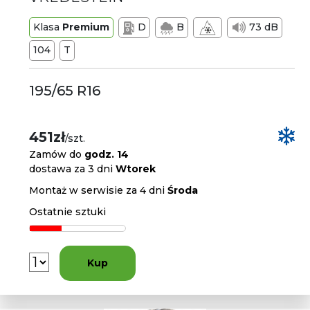
Klasa
Premium
D
B
73 dB
104
T
195/65 R16
451zł
/szt.
Zamów do
godz. 14
dostawa za 3 dni
Wtorek
Montaż w serwisie za 4 dni
Środa
Ostatnie sztuki
Kup