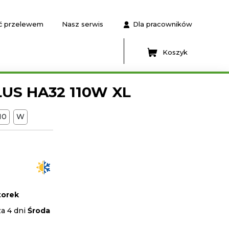
ć przelewem
Nasz serwis
Dla pracowników
Koszyk
US HA32 110W XL
110
W
orek
za 4 dni
Środa