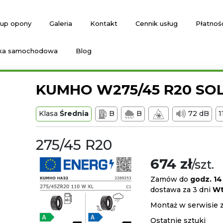
up opony
Galeria
Kontakt
Cennik usług
Płatnoś
ka samochodowa
Blog
KUMHO W275/45 R20 SOL
Klasa
Średnia
B
B
72 dB
275/45 R20
674 zł
/szt.
Zamów do
godz. 14
dostawa za 3 dni
Wt
Montaż w serwisie 
Ostatnie sztuki