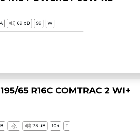
A
69 dB
99
W
195/65 R16C COMTRAC 2 WI+
B
73 dB
104
T