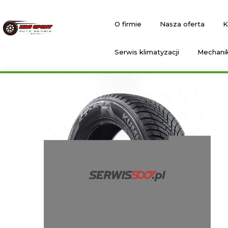
O firmie
Nasza oferta
K
Serwis klimatyzacji
Mechani