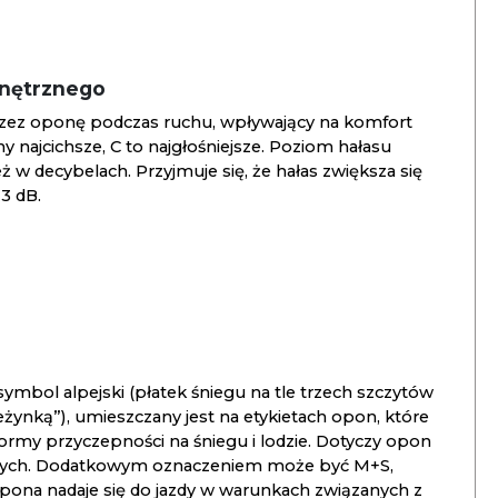
wnętrznego
zez oponę podczas ruchu, wpływający na komfort
ny najcichsze, C to najgłośniejsze. Poziom hałasu
 w decybelach. Przyjmuje się, że hałas zwiększa się
3 dB.
ymbol alpejski (płatek śniegu na tle trzech szczytów
ieżynką”), umieszczany jest na etykietach opon, które
ormy przyczepności na śniegu i lodzie. Dotyczy opon
znych. Dodatkowym oznaczeniem może być M+S,
opona nadaje się do jazdy w warunkach związanych z