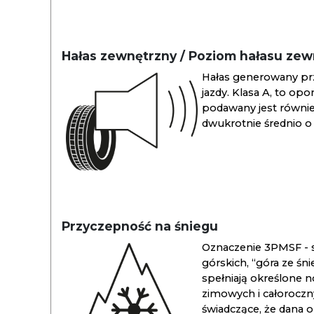
Hałas zewnętrzny / Poziom hałasu ze
Hałas generowany pr
jazdy. Klasa A, to opo
podawany jest również
dwukrotnie średnio o 
Przyczepność na śniegu
Oznaczenie 3PMSF - s
górskich, “góra ze śn
spełniają określone n
zimowych i całoroc
świadczące, że dana 