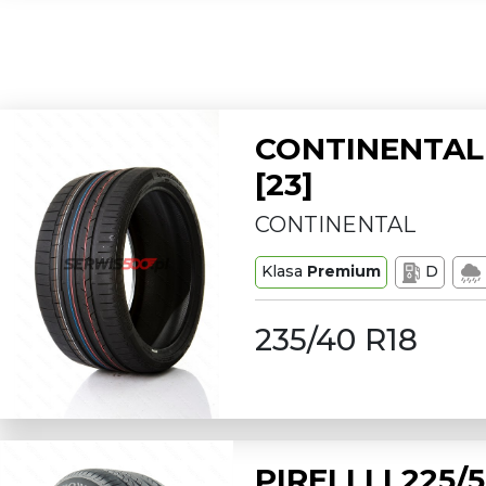
CONTINENTAL 
[23]
CONTINENTAL
Klasa
Premium
D
235/40 R18
PIRELLI L225