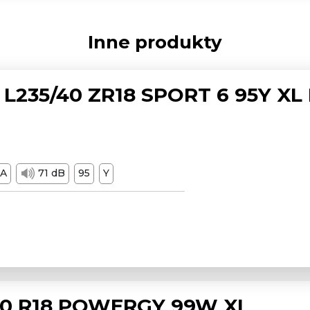
Inne produkty
L235/40 ZR18 SPORT 6 95Y XL
A
71 dB
95
Y
/50 R18 POWERGY 99W XL