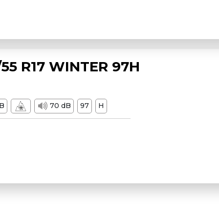
55 R17 WINTER 97H
B
70 dB
97
H