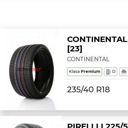
CONTINENTAL 
[23]
CONTINENTAL
Klasa
Premium
D
235/40 R18
PIRELLI L225