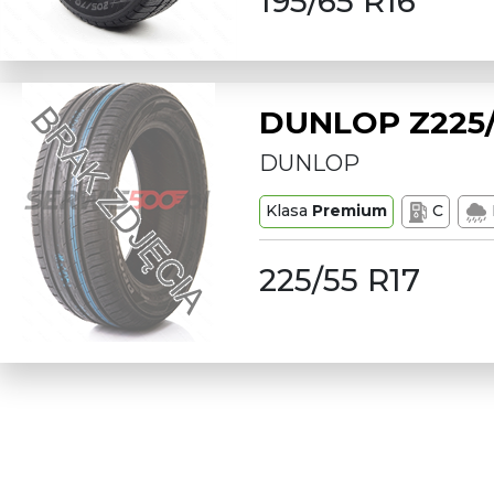
195/65 R16
DUNLOP Z225/
DUNLOP
Klasa
Premium
C
225/55 R17