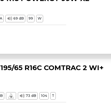
A
69 dB
99
W
195/65 R16C COMTRAC 2 WI+
B
73 dB
104
T