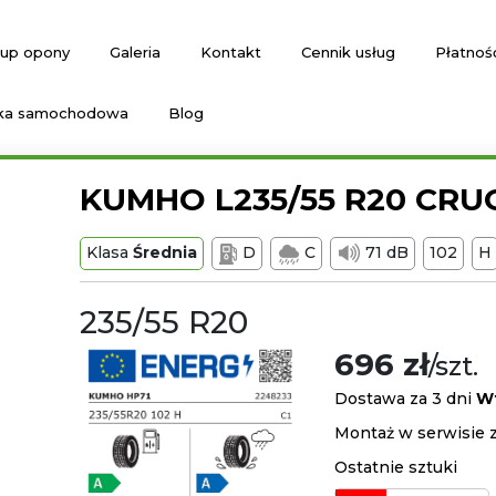
up opony
Galeria
Kontakt
Cennik usług
Płatnoś
ka samochodowa
Blog
KUMHO L235/55 R20 CRU
Klasa
Średnia
D
C
71 dB
102
H
235/55 R20
696 zł
/szt.
Dostawa za 3 dni
W
Montaż w serwisie 
Ostatnie sztuki