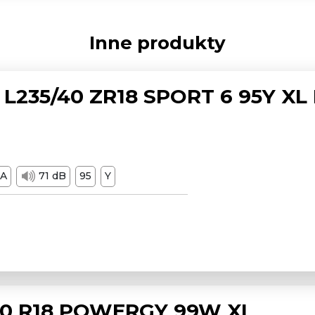
Inne produkty
L235/40 ZR18 SPORT 6 95Y XL
A
71 dB
95
Y
/50 R18 POWERGY 99W XL