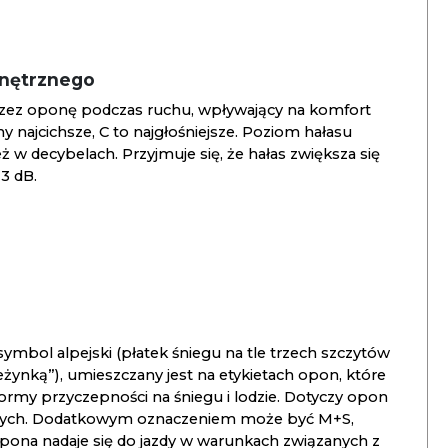
wnętrznego
zez oponę podczas ruchu, wpływający na komfort
ny najcichsze, C to najgłośniejsze. Poziom hałasu
 w decybelach. Przyjmuje się, że hałas zwiększa się
3 dB.
ymbol alpejski (płatek śniegu na tle trzech szczytów
ieżynką”), umieszczany jest na etykietach opon, które
ormy przyczepności na śniegu i lodzie. Dotyczy opon
znych. Dodatkowym oznaczeniem może być M+S,
opona nadaje się do jazdy w warunkach związanych z