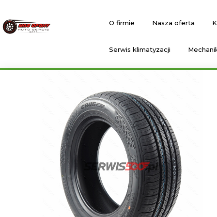
O firmie
Nasza oferta
K
Serwis klimatyzacji
Mechani