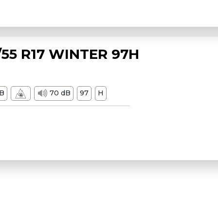
55 R17 WINTER 97H
B
70 dB
97
H