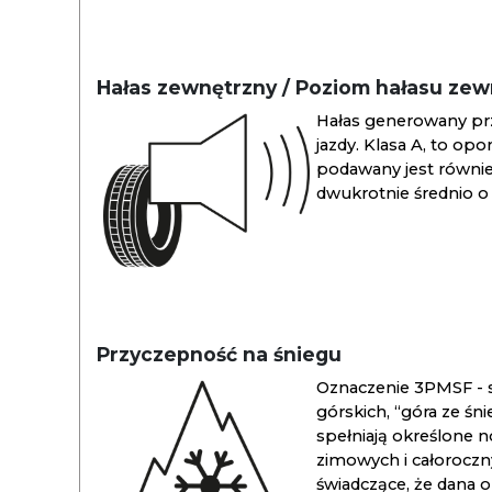
Hałas zewnętrzny / Poziom hałasu ze
Hałas generowany pr
jazdy. Klasa A, to opo
podawany jest również
dwukrotnie średnio o 
Przyczepność na śniegu
Oznaczenie 3PMSF - s
górskich, “góra ze śn
spełniają określone n
zimowych i całoroc
świadczące, że dana 