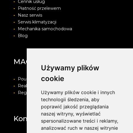
-
Cennik usług
-
Płatność przelewem
-
Nasz serwis
-
Serwis klimatyzacji
-
Mechanika samochodowa
-
Blog
MAG Opony
Używamy plików
cookie
-
Pouczenie o prawie do odstapienia od umowy
-
Realizacja zamówienia i formy płatności
Używamy plików cookie i innych
-
Regulamin i Polityka prywatności
technologii śledzenia, aby
poprawić jakość przeglądania
naszej witryny, wyświetlać
Kontakt
spersonalizowane treści i reklamy,
analizować ruch w naszej witrynie