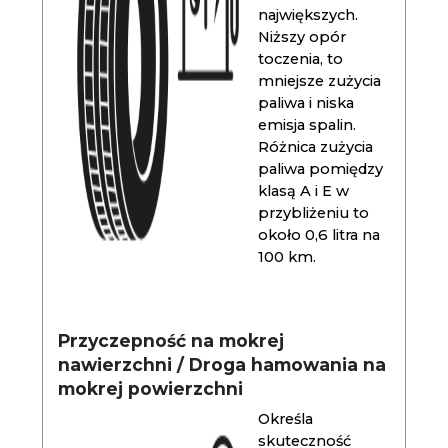
największych.
Niższy opór
toczenia, to
mniejsze zużycia
paliwa i niska
emisja spalin.
Różnica zużycia
paliwa pomiędzy
klasą A i E w
przybliżeniu to
około 0,6 litra na
100 km.
Przyczepność na mokrej
nawierzchni / Droga hamowania na
mokrej powierzchni
Określa
skuteczność