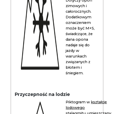
Dotyczy opon
zimowych i
całorocznych.
Dodatkowym
oznaczeniem
może być M+S,
świadczące, że
dana opona
nadaje się do
jazdy w
warunkach
związanych z
błotem i
śniegiem.
Przyczepność na lodzie
Piktogram w
kształcie
lodowego
stalagmitu
umieszczany