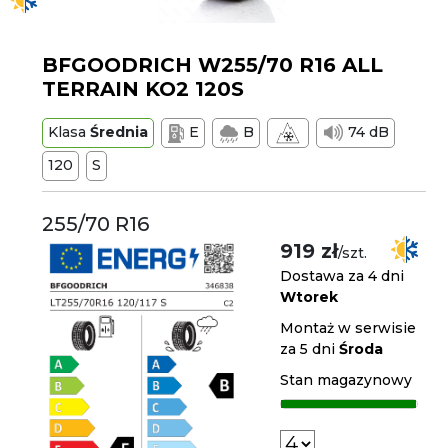
BFGOODRICH W255/70 R16 ALL
TERRAIN KO2 120S
Klasa
Średnia
E
B
74 dB
120
S
255/70 R16
919 zł
/szt.
Dostawa za 4 dni
Wtorek
Montaż w serwisie
za 5 dni
Środa
Stan magazynowy