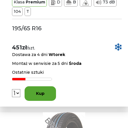
Klasa
Premium
D
B
73 dB
104
T
195/65 R16
451zł
/szt.
Dostawa za 4 dni
Wtorek
Montaż w serwisie za 5 dni
Środa
Ostatnie sztuki
Kup