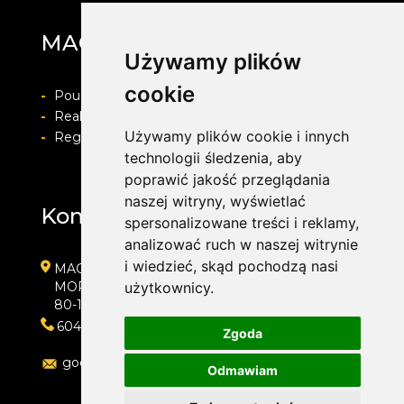
MAG Opony
Używamy plików
cookie
-
Pouczenie o prawie do odstapienia od umowy
-
Realizacja zamówienia i formy płatności
Używamy plików cookie i innych
-
Regulamin i Polityka prywatności
technologii śledzenia, aby
poprawić jakość przeglądania
naszej witryny, wyświetlać
Kontakt
spersonalizowane treści i reklamy,
analizować ruch w naszej witrynie
i wiedzieć, skąd pochodzą nasi
MAG Opony
MORENOWA 6
użytkownicy.
80-172 GDAŃSK
604889000
Zgoda
goc.artur@gmail.com
Odmawiam