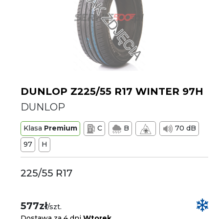
DUNLOP Z225/55 R17 WINTER 97H
DUNLOP
Klasa
Premium
C
B
70 dB
97
H
225/55 R17
577zł
/szt.
Dostawa za 4 dni
Wtorek