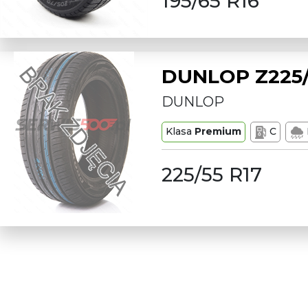
195/65 R16
DUNLOP Z225/
DUNLOP
Klasa
Premium
C
225/55 R17