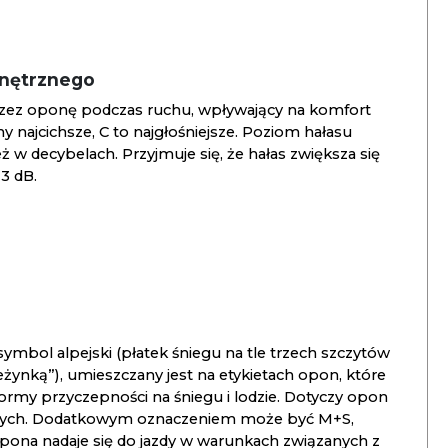
wnętrznego
zez oponę podczas ruchu, wpływający na komfort
ny najcichsze, C to najgłośniejsze. Poziom hałasu
 w decybelach. Przyjmuje się, że hałas zwiększa się
3 dB.
ymbol alpejski (płatek śniegu na tle trzech szczytów
ieżynką”), umieszczany jest na etykietach opon, które
ormy przyczepności na śniegu i lodzie. Dotyczy opon
znych. Dodatkowym oznaczeniem może być M+S,
opona nadaje się do jazdy w warunkach związanych z