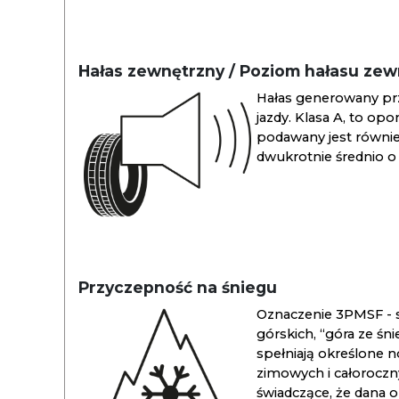
Hałas zewnętrzny / Poziom hałasu ze
Hałas generowany pr
jazdy. Klasa A, to opo
podawany jest również
dwukrotnie średnio o 
Przyczepność na śniegu
Oznaczenie 3PMSF - s
górskich, “góra ze śn
spełniają określone n
zimowych i całoroc
świadczące, że dana 