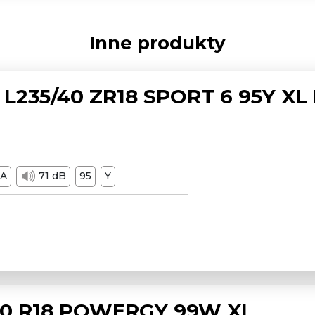
Inne produkty
L235/40 ZR18 SPORT 6 95Y XL
A
71 dB
95
Y
/50 R18 POWERGY 99W XL