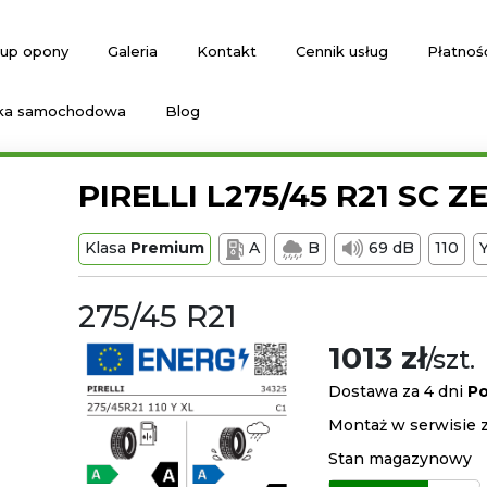
up opony
Galeria
Kontakt
Cennik usług
Płatnoś
ka samochodowa
Blog
PIRELLI L275/45 R21 SC Z
Klasa
Premium
A
B
69 dB
110
275/45 R21
1013 zł
/szt.
Dostawa za 4 dni
Po
Montaż w serwisie z
Stan magazynowy