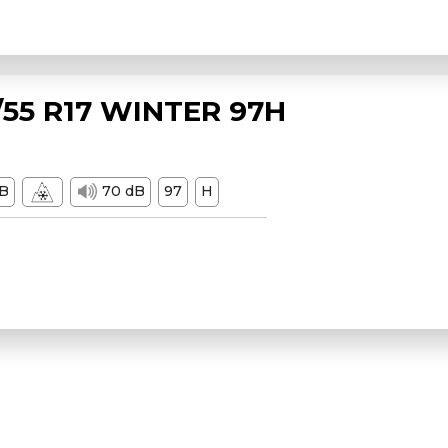
55 R17 WINTER 97H
B
70 dB
97
H