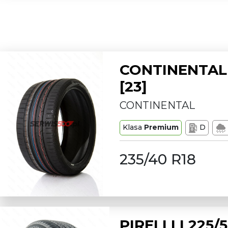
CONTINENTAL 
[23]
CONTINENTAL
Klasa
Premium
D
235/40 R18
PIRELLI L225