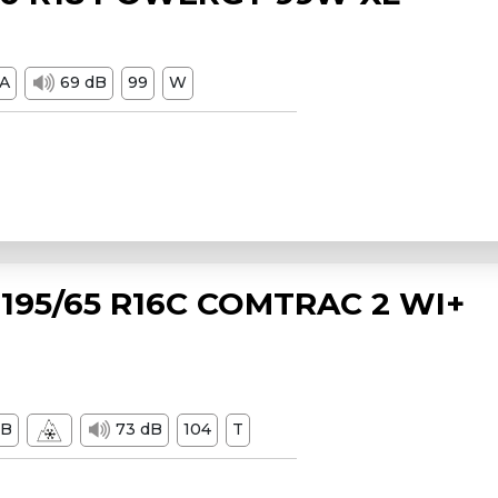
A
69 dB
99
W
195/65 R16C COMTRAC 2 WI+
B
73 dB
104
T