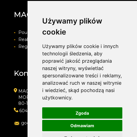
MAG Opony
Używamy plików
cookie
-
Pouczenie o prawie do odstapienia od umowy
-
Realizacja zamówienia i formy płatności
Używamy plików cookie i innych
-
Regulamin i Polityka prywatności
technologii śledzenia, aby
poprawić jakość przeglądania
naszej witryny, wyświetlać
Kontakt
spersonalizowane treści i reklamy,
analizować ruch w naszej witrynie
i wiedzieć, skąd pochodzą nasi
MAG Opony
MORENOWA 6
użytkownicy.
80-172 GDAŃSK
604889000
Zgoda
goc.artur@gmail.com
Odmawiam