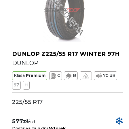
DUNLOP Z225/55 R17 WINTER 97H
DUNLOP
Klasa
Premium
C
B
70 dB
97
H
225/55 R17
577zł
/szt.
Dostawa za 3 dni
Wtorek