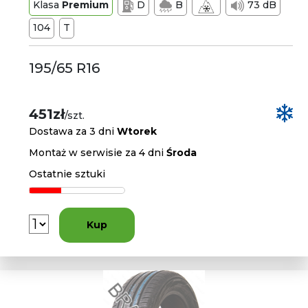
Klasa
Premium
D
B
73 dB
104
T
195/65 R16
451zł
/szt.
Dostawa za 3 dni
Wtorek
Montaż w serwisie za 4 dni
Środa
Ostatnie sztuki
Kup