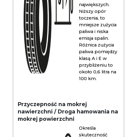
największych.
Niższy opór
toczenia, to
mniejsze zużycia
paliwa i niska
emisja spalin.
Różnica zużycia
paliwa pomiędzy
klasą A i E w
przybliżeniu to
około 0,6 litra na
100 km.
Przyczepność na mokrej
nawierzchni / Droga hamowania na
mokrej powierzchni
Określa
skuteczność