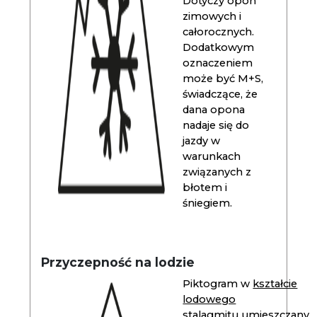
Dotyczy opon
zimowych i
całorocznych.
Dodatkowym
oznaczeniem
może być M+S,
świadczące, że
dana opona
nadaje się do
jazdy w
warunkach
związanych z
błotem i
śniegiem.
Przyczepność na lodzie
Piktogram w
kształcie
lodowego
stalagmitu
umieszczany