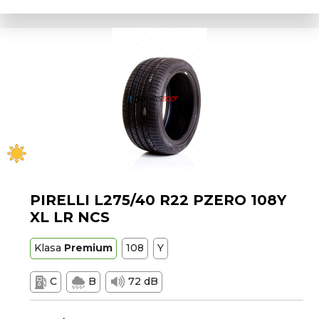
PIRELLI L275/40 R22 PZERO 108Y
XL LR NCS
Klasa
Premium
108
Y
C
B
72 dB