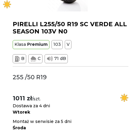
PIRELLI L255/50 R19 SC VERDE ALL
SEASON 103V N0
Klasa
Premium
103
V
B
C
71 dB
255 /50 R19
1011 zł
/szt.
Dostawa za 4 dni
Wtorek
Montaż w serwisie za 5 dni
Środa