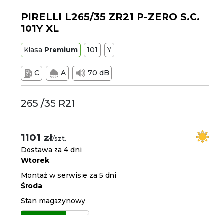
PIRELLI L265/35 ZR21 P-ZERO S.C.
101Y XL
Klasa
Premium
101
Y
C
A
70 dB
265 /35 R21
1101 zł
/szt.
Dostawa za 4 dni
Wtorek
Montaż w serwisie za 5 dni
Środa
Stan magazynowy