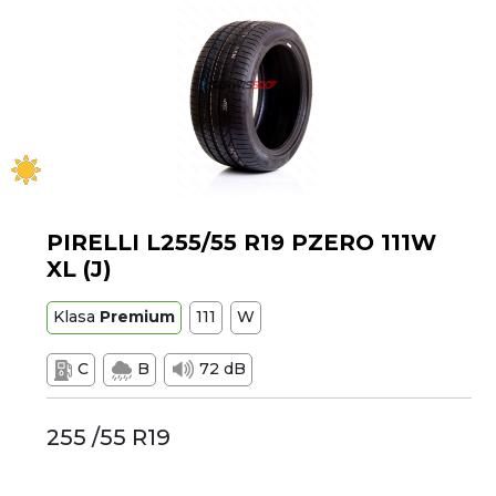
PIRELLI L255/55 R19 PZERO 111W
XL (J)
Klasa
Premium
111
W
C
B
72 dB
255 /55 R19