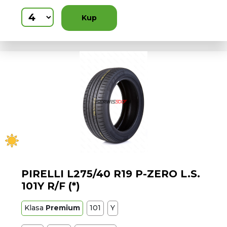
Kup
PIRELLI L275/40 R19 P-ZERO L.S.
101Y R/F (*)
Klasa
Premium
101
Y