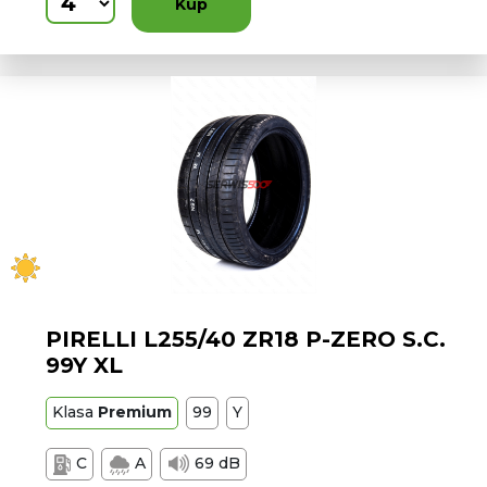
Kup
PIRELLI L255/40 ZR18 P-ZERO S.C.
99Y XL
Klasa
Premium
99
Y
C
A
69 dB