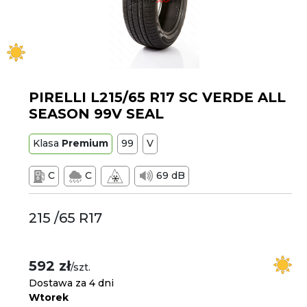
PIRELLI L215/65 R17 SC VERDE ALL
SEASON 99V SEAL
Klasa
Premium
99
V
C
C
69 dB
215 /65 R17
592 zł
/szt.
Dostawa za 4 dni
Wtorek