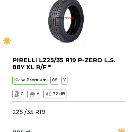
PIRELLI L225/35 R19 P-ZERO L.S.
88Y XL R/F *
Klasa
Premium
88
Y
C
A
72 dB
225 /35 R19