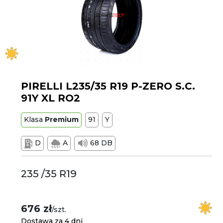
PIRELLI L235/35 R19 P-ZERO S.C.
91Y XL RO2
Klasa
Premium
91
Y
D
A
68 DB
235 /35 R19
676 zł
/szt.
Dostawa za 4 dni