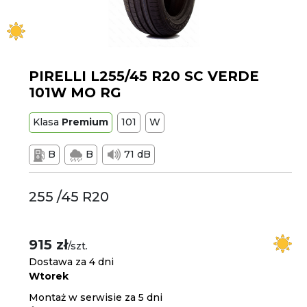
PIRELLI L255/45 R20 SC VERDE
101W MO RG
Klasa
Premium
101
W
B
B
71 dB
255 /45 R20
915 zł
/szt.
Dostawa za 4 dni
Wtorek
Montaż w serwisie za 5 dni