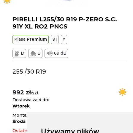
PIRELLI L255/30 R19 P-ZERO S.C.
91Y XL RO2 PNCS
Klasa
Premium
91
Y
D
B
69 dB
255 /30 R19
992 zł
/szt.
Dostawa za 4 dni
Wtorek
Montaż w serwisie za 5 dni
Środa
Używamy plików
Ostatnia sztuka