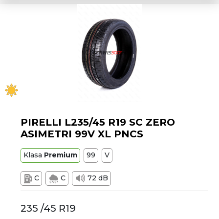
PIRELLI L235/45 R19 SC ZERO
ASIMETRI 99V XL PNCS
Klasa
Premium
99
V
C
C
72 dB
235 /45 R19