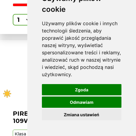
cookie
Kup
Używamy plików cookie i innych
technologii śledzenia, aby
poprawić jakość przeglądania
naszej witryny, wyświetlać
spersonalizowane treści i reklamy,
analizować ruch w naszej witrynie
i wiedzieć, skąd pochodzą nasi
użytkownicy.
Zgoda
Odmawiam
PIRELLI L275/50 R20 SC VERDE
Zmiana ustawień
109W MO
Klasa
Premium
109
W