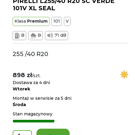
PIRELLI L255/40 R20 SC VERDE
101V XL SEAL
Klasa
Premium
101
V
B
B
71 dB
255 /40 R20
898 zł
/szt.
Dostawa za 4 dni
Wtorek
Montaż w serwisie za 5 dni
Środa
Stan magazynowy