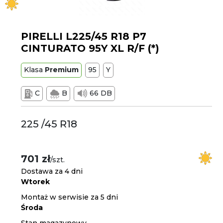
PIRELLI L225/45 R18 P7
CINTURATO 95Y XL R/F (*)
Klasa
Premium
95
Y
C
B
66 DB
225 /45 R18
701 zł
/szt.
Dostawa za 4 dni
Wtorek
Montaż w serwisie za 5 dni
Środa