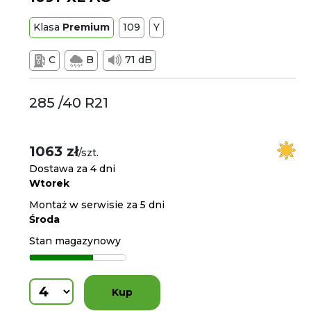
Klasa
Premium
109
Y
C
B
71 dB
285 /40 R21
1063 zł
/szt.
Dostawa za 4 dni
Wtorek
Montaż w serwisie za 5 dni
Środa
Stan magazynowy
Kup