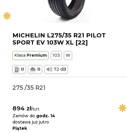
MICHELIN L275/35 R21 PILOT
SPORT EV 103W XL [22]
Klasa
Premium
103
W
B
B
72 dB
275 /35 R21
894 zł
/szt.
Zamów do
godz. 14
dostawa już jutro
Piątek