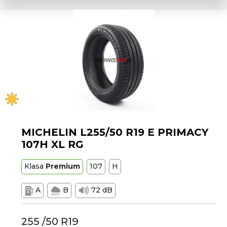
MICHELIN L255/50 R19 E PRIMACY
107H XL RG
Klasa
Premium
107
H
A
B
72 dB
255 /50 R19