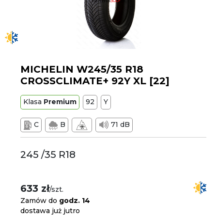
MICHELIN W245/35 R18
CROSSCLIMATE+ 92Y XL [22]
Klasa
Premium
92
Y
C
B
71 dB
245 /35 R18
633 zł
/szt.
Zamów do
godz. 14
dostawa już jutro