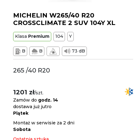
MICHELIN W265/40 R20
CROSSCLIMATE 2 SUV 104Y XL
Klasa
Premium
104
Y
B
B
73 dB
265 /40 R20
1201 zł
/szt.
Zamów do
godz. 14
dostawa już jutro
Piątek
Montaż w serwisie za 2 dni
Sobota
Ostatnia sztuka