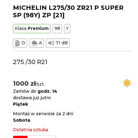
MICHELIN L275/30 ZR21 P SUPER
SP (98Y) ZP [21]
Klasa
Premium
98
Y
D
A
71 dB
275 /30 R21
1000 zł
/szt.
Zamów do
godz. 14
dostawa już jutro
Piątek
Montaż w serwisie za 2 dni
Sobota
Ostatnia sztuka