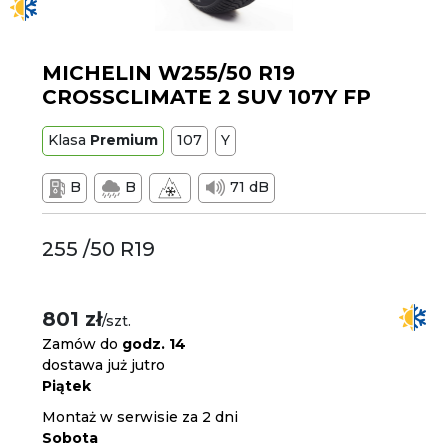
MICHELIN W255/50 R19
CROSSCLIMATE 2 SUV 107Y FP
Klasa
Premium
107
Y
B
B
71 dB
255 /50 R19
801 zł
/szt.
Zamów do
godz. 14
dostawa już jutro
Piątek
Montaż w serwisie za 2 dni
Sobota