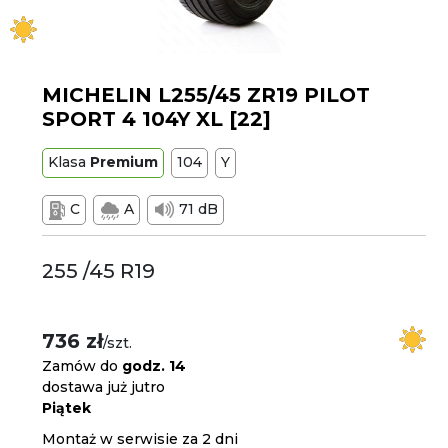
MICHELIN L255/45 ZR19 PILOT
SPORT 4 104Y XL [22]
Klasa
Premium
104
Y
C
A
71 dB
255 /45 R19
736 zł
/szt.
Zamów do
godz. 14
dostawa już jutro
Piątek
Montaż w serwisie za 2 dni