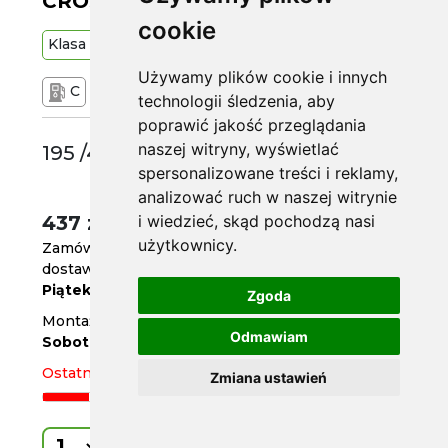
CROSSCLIMATE 2 84V [22]
cookie
Klasa
Premium
84
V
Używamy plików cookie i innych
C
B
69 dB
technologii śledzenia, aby
poprawić jakość przeglądania
naszej witryny, wyświetlać
195 /45 R16
spersonalizowane treści i reklamy,
analizować ruch w naszej witrynie
437 zł
i wiedzieć, skąd pochodzą nasi
/szt.
użytkownicy.
Zamów do
godz. 14
dostawa już jutro
Piątek
Zgoda
Montaż w serwisie za 2 dni
Odmawiam
Sobota
Ostatnia sztuka
Zmiana ustawień
Kup