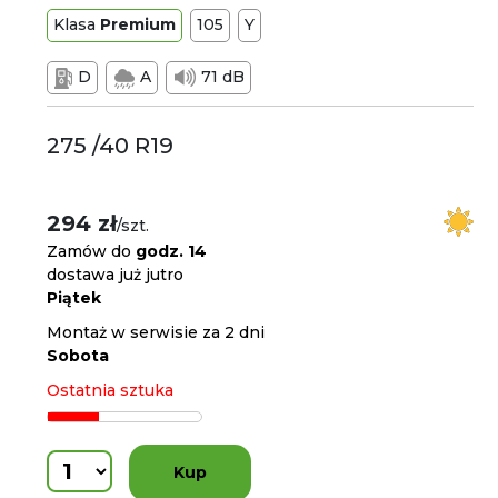
Klasa
Premium
105
Y
D
A
71 dB
275 /40 R19
294 zł
/szt.
Zamów do
godz. 14
dostawa już jutro
Piątek
Montaż w serwisie za 2 dni
Sobota
Ostatnia sztuka
Kup