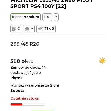
MICHELIN L235/45 ZR20 PILOT
SPORT PS4 100Y [22]
Klasa
Premium
100
Y
C
A
71 dB
235 /45 R20
598 zł
/szt.
Zamów do
godz. 14
dostawa już jutro
Piątek
Montaż w serwisie za 2 dni
Sobota
Ostatnia sztuka