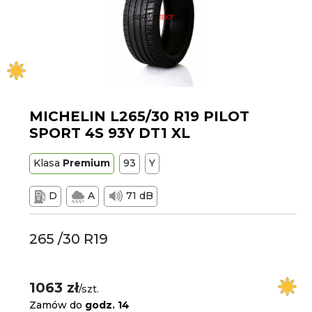
MICHELIN L265/30 R19 PILOT
SPORT 4S 93Y DT1 XL
Klasa
Premium
93
Y
D
A
71 dB
265 /30 R19
1063 zł
/szt.
Zamów do
godz. 14