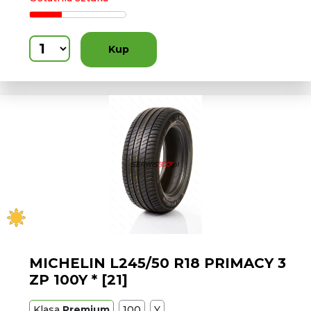
Kup
MICHELIN L245/50 R18 PRIMACY 3
ZP 100Y * [21]
Klasa
Premium
100
Y