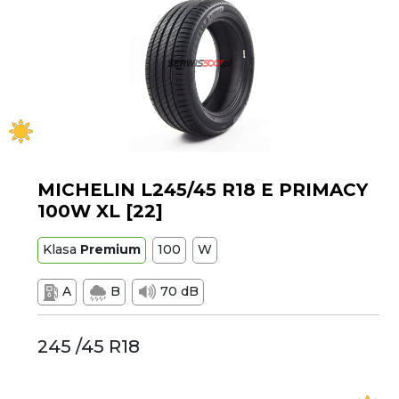
MICHELIN L245/45 R18 E PRIMACY
100W XL [22]
Klasa
Premium
100
W
A
B
70 dB
245 /45 R18