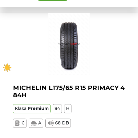
MICHELIN L175/65 R15 PRIMACY 4
84H
Klasa
Premium
84
H
C
A
68 DB