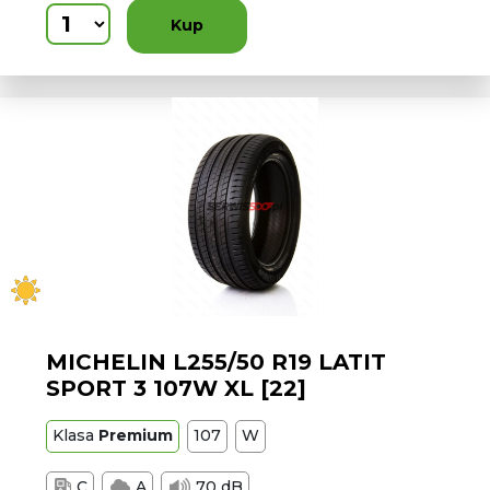
Kup
MICHELIN L255/50 R19 LATIT
SPORT 3 107W XL [22]
Klasa
Premium
107
W
C
A
70 dB