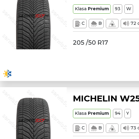
Klasa
Premium
93
W
C
B
72 
205 /50 R17
MICHELIN W25
Klasa
Premium
94
Y
C
B
73 