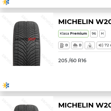
MICHELIN W20
Klasa
Premium
96
H
B
B
72 
205 /60 R16
MICHELIN W20