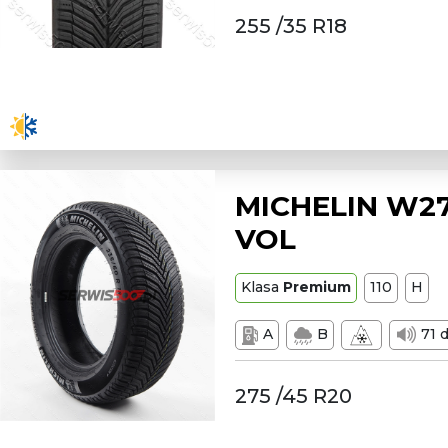
255 /35 R18
MICHELIN W27
VOL
Klasa
Premium
110
H
A
B
71 
275 /45 R20