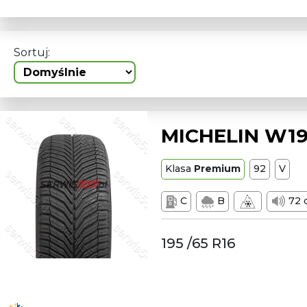
Sortuj:
MICHELIN W19
Klasa
Premium
92
V
C
B
72 
195 /65 R16