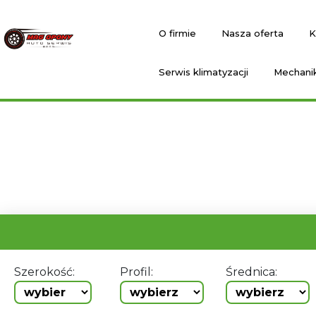
O firmie
Nasza oferta
K
Serwis klimatyzacji
Mechani
Szerokość:
Profil:
Średnica: