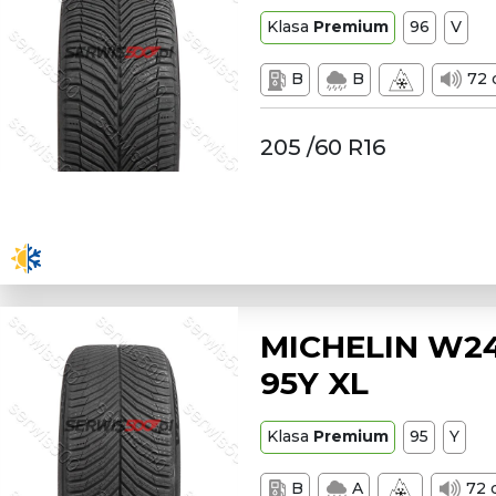
Klasa
Premium
96
V
B
B
72 
205 /60 R16
MICHELIN W24
95Y XL
Klasa
Premium
95
Y
B
A
72 