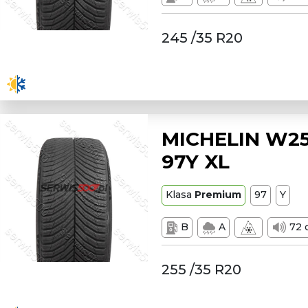
245 /35 R20
MICHELIN W25
97Y XL
Klasa
Premium
97
Y
B
A
72 
255 /35 R20