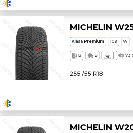
MICHELIN W25
Klasa
Premium
109
W
B
B
73 
255 /55 R18
MICHELIN W20