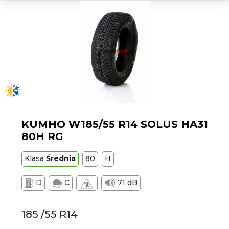
KUMHO W185/55 R14 SOLUS HA31
80H RG
Klasa
Średnia
80
H
D
C
71 dB
185 /55 R14