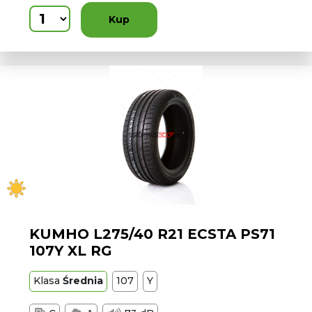
Kup
KUMHO L275/40 R21 ECSTA PS71
107Y XL RG
Klasa
Średnia
107
Y