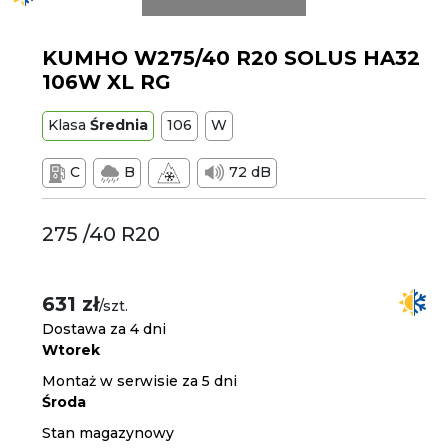
KUMHO W275/40 R20 SOLUS HA32
106W XL RG
Klasa
Średnia
106
W
C
B
72 dB
275 /40 R20
631 zł
/szt.
Dostawa za 4 dni
Wtorek
Montaż w serwisie za 5 dni
Środa
Stan magazynowy