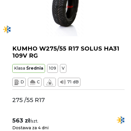
KUMHO W275/55 R17 SOLUS HA31
109V RG
Klasa
Średnia
109
V
D
C
71 dB
275 /55 R17
563 zł
/szt.
Dostawa za 4 dni