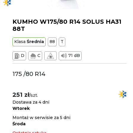
KUMHO W175/80 R14 SOLUS HA31
88T
Klasa
Średnia
88
T
D
C
71 dB
175 /80 R14
251 zł
/szt.
Dostawa za 4 dni
Wtorek
Montaż w serwisie za 5 dni
Środa