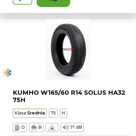
KUMHO W165/60 R14 SOLUS HA32
75H
Klasa
Średnia
75
H
D
B
71 dB