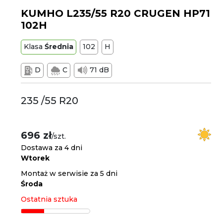
KUMHO L235/55 R20 CRUGEN HP71
102H
Klasa
Średnia
102
H
D
C
71 dB
235 /55 R20
696 zł
/szt.
Dostawa za 4 dni
Wtorek
Montaż w serwisie za 5 dni
Środa
Ostatnia sztuka