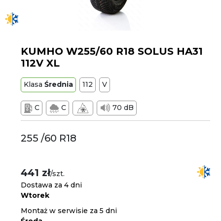
KUMHO W255/60 R18 SOLUS HA31
112V XL
Klasa
Średnia
112
V
C
C
70 dB
255 /60 R18
441 zł
/szt.
Dostawa za 4 dni
Wtorek
Montaż w serwisie za 5 dni