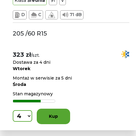
Klasa
Średnia
91
V
D
C
71 dB
205 /60 R15
323 zł
/szt.
Dostawa za 4 dni
Wtorek
Montaż w serwisie za 5 dni
Środa
Stan magazynowy
Kup