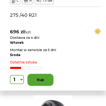
C
A
73 dB
275 /40 R21
696 zł
/szt.
Dostawa za 4 dni
Wtorek
Montaż w serwisie za 5 dni
Środa
Ostatnia sztuka
Kup