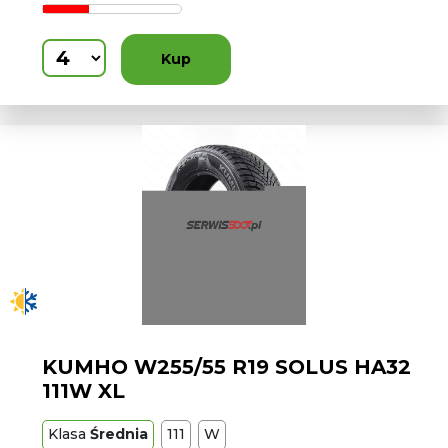
Kup
KUMHO W255/55 R19 SOLUS HA32
111W XL
Klasa
Średnia
111
W