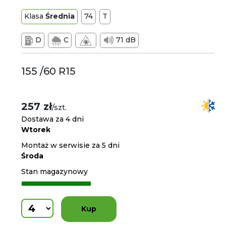
Klasa
Średnia
74
T
D
C
71 dB
155 /60 R15
257 zł
/szt.
Dostawa za 4 dni
Wtorek
Montaż w serwisie za 5 dni
Środa
Stan magazynowy
Kup