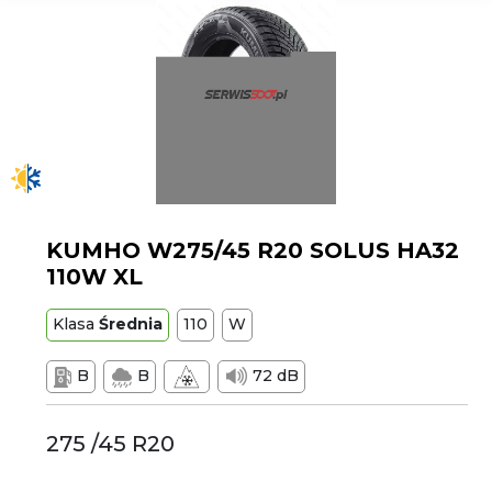
KUMHO W275/45 R20 SOLUS HA32
110W XL
Klasa
Średnia
110
W
B
B
72 dB
275 /45 R20