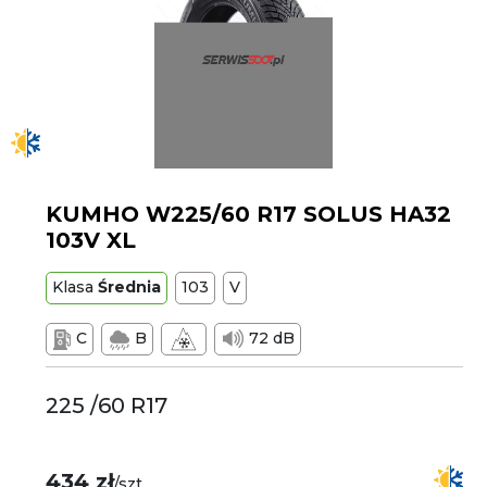
KUMHO W225/60 R17 SOLUS HA32
103V XL
Klasa
Średnia
103
V
C
B
72 dB
225 /60 R17
434 zł
/szt.