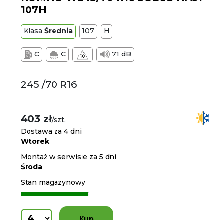
107H
Klasa
Średnia
107
H
C
C
71 dB
245 /70 R16
403 zł
/szt.
Dostawa za 4 dni
Wtorek
Montaż w serwisie za 5 dni
Środa
Stan magazynowy
Kup