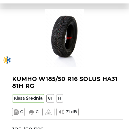
KUMHO W185/50 R16 SOLUS HA31
81H RG
Klasa
Średnia
81
H
C
C
71 dB