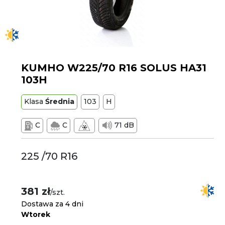
KUMHO W225/70 R16 SOLUS HA31
103H
Klasa
Średnia
103
H
C
C
71 dB
225 /70 R16
381 zł
/szt.
Dostawa za 4 dni
Wtorek