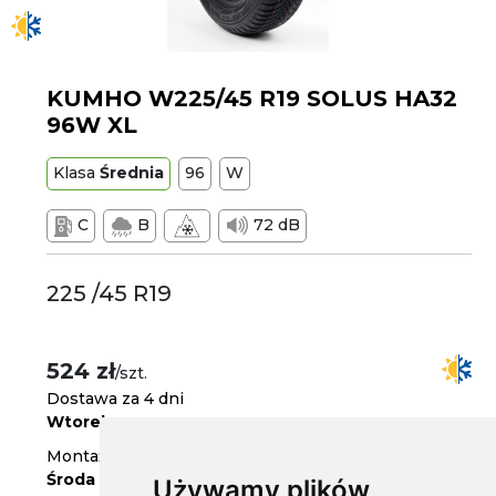
KUMHO W225/45 R19 SOLUS HA32
96W XL
Klasa
Średnia
96
W
C
B
72 dB
225 /45 R19
524 zł
/szt.
Dostawa za 4 dni
Wtorek
Montaż w serwisie za 5 dni
Środa
Używamy plików