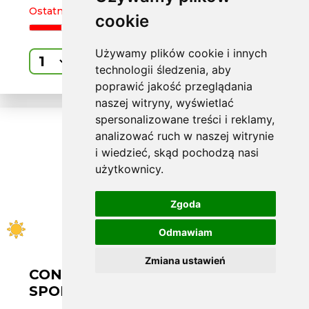
Ostatnia sztuka
cookie
Używamy plików cookie i innych
Kup
technologii śledzenia, aby
poprawić jakość przeglądania
naszej witryny, wyświetlać
spersonalizowane treści i reklamy,
analizować ruch w naszej witrynie
i wiedzieć, skąd pochodzą nasi
użytkownicy.
Zgoda
Odmawiam
Zmiana ustawień
CONTINENTAL L235/50 ZR19
SPORT 6 99Y FR MO1 [21]