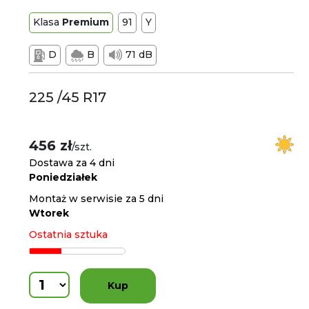
Klasa
Premium
91
Y
D
B
71 dB
225 /45 R17
456 zł
/szt.
Dostawa za 4 dni
Poniedziałek
Montaż w serwisie za 5 dni
Wtorek
Ostatnia sztuka
Kup