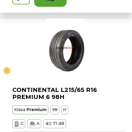
CONTINENTAL L215/65 R16
PREMIUM 6 98H
Klasa
Premium
98
H
C
A
71 dB