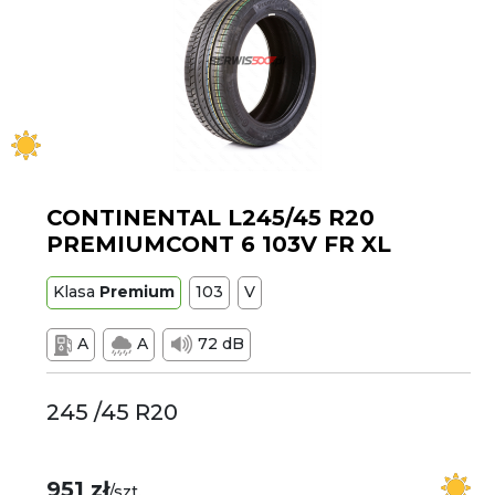
CONTINENTAL L245/45 R20
PREMIUMCONT 6 103V FR XL
Klasa
Premium
103
V
A
A
72 dB
245 /45 R20
951 zł
/szt.