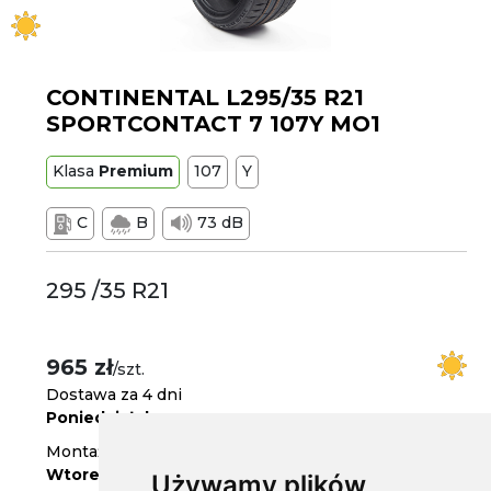
CONTINENTAL L295/35 R21
SPORTCONTACT 7 107Y MO1
Klasa
Premium
107
Y
C
B
73 dB
295 /35 R21
965 zł
/szt.
Dostawa za 4 dni
Poniedziałek
Montaż w serwisie za 5 dni
Wtorek
Używamy plików