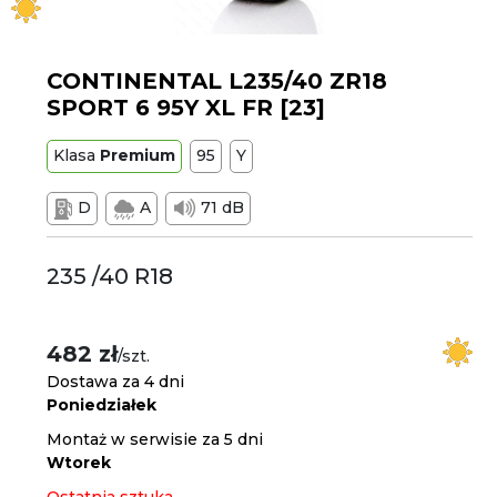
CONTINENTAL L235/40 ZR18
SPORT 6 95Y XL FR [23]
Klasa
Premium
95
Y
D
A
71 dB
235 /40 R18
482 zł
/szt.
Dostawa za 4 dni
Poniedziałek
Montaż w serwisie za 5 dni
Wtorek