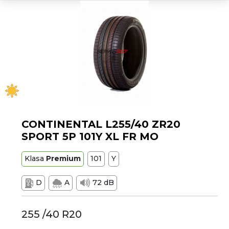
CONTINENTAL L255/40 ZR20
SPORT 5P 101Y XL FR MO
Klasa
Premium
101
Y
D
A
72 dB
255 /40 R20