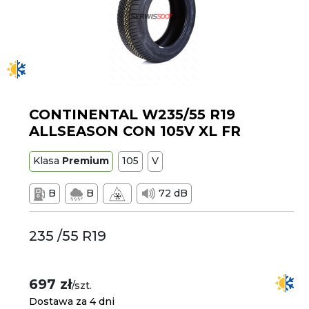
CONTINENTAL W235/55 R19
ALLSEASON CON 105V XL FR
Klasa
Premium
105
V
B
B
72 dB
235 /55 R19
697 zł
/szt.
Dostawa za 4 dni