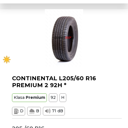
CONTINENTAL L205/60 R16
PREMIUM 2 92H *
Klasa
Premium
92
H
D
B
71 dB