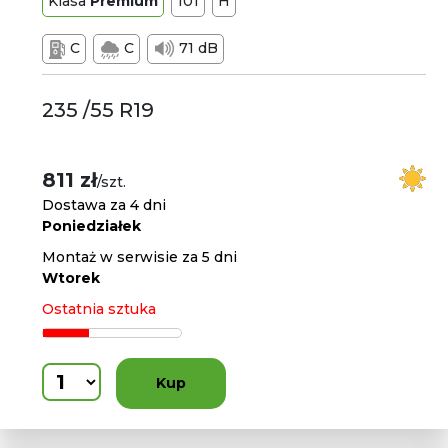
Klasa
Premium
101
H
C
C
71 dB
235 /55 R19
811 zł
/szt.
Dostawa za 4 dni
Poniedziałek
Montaż w serwisie za 5 dni
Wtorek
Ostatnia sztuka
Kup