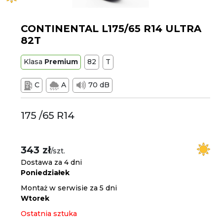
CONTINENTAL L175/65 R14 ULTRA
82T
Klasa
Premium
82
T
C
A
70 dB
175 /65 R14
343 zł
/szt.
Dostawa za 4 dni
Poniedziałek
Montaż w serwisie za 5 dni
Wtorek
Ostatnia sztuka