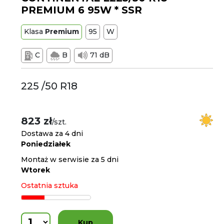
PREMIUM 6 95W * SSR
Klasa
Premium
95
W
C
B
71 dB
225 /50 R18
823 zł
/szt.
Dostawa za 4 dni
Poniedziałek
Montaż w serwisie za 5 dni
Wtorek
Ostatnia sztuka
Kup