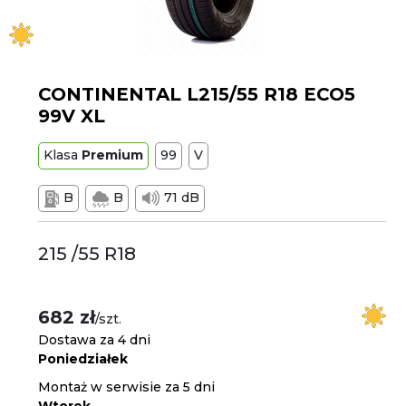
CONTINENTAL L215/55 R18 ECO5
99V XL
Klasa
Premium
99
V
B
B
71 dB
215 /55 R18
682 zł
/szt.
Dostawa za 4 dni
Poniedziałek
Montaż w serwisie za 5 dni