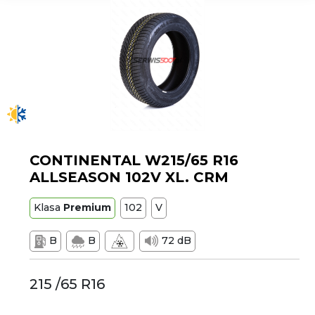
CONTINENTAL W215/65 R16
ALLSEASON 102V XL. CRM
Klasa
Premium
102
V
B
B
72 dB
215 /65 R16