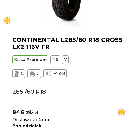
CONTINENTAL L285/60 R18 CROSS
LX2 116V FR
Klasa
Premium
116
V
C
C
74 dB
285 /60 R18
946 zł
/szt.
Dostawa za 4 dni
Poniedziałek