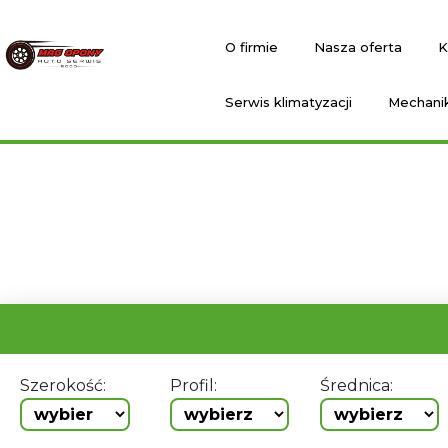
O firmie
Nasza oferta
K
Serwis klimatyzacji
Mechani
Szerokość:
Profil:
Średnica: