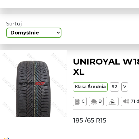
Sortuj:
UNIROYAL W18
XL
Klasa
Średnia
92
V
C
B
71 
185 /65 R15