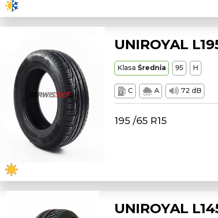
UNIROYAL L195
Klasa
Średnia
95
H
C
A
72 dB
195 /65 R15
UNIROYAL L145